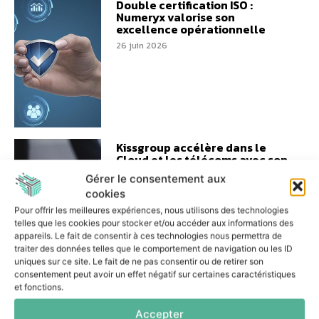
Double certification ISO :
Numeryx valorise son
excellence opérationnelle
26 juin 2026
Kissgroup accélère dans le
Cloud et les télécoms avec son
réseau de partenaires
Gérer le consentement aux
23 juin 2026
cookies
Pour offrir les meilleures expériences, nous utilisons des technologies
telles que les cookies pour stocker et/ou accéder aux informations des
appareils. Le fait de consentir à ces technologies nous permettra de
traiter des données telles que le comportement de navigation ou les ID
uniques sur ce site. Le fait de ne pas consentir ou de retirer son
consentement peut avoir un effet négatif sur certaines caractéristiques
Comment bcom et Label4.ai
et fonctions.
comptent lutter contre les
manipulations de contenus IA
Accepter