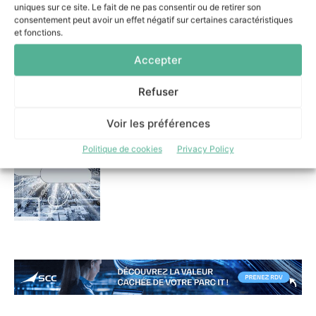
uniques sur ce site. Le fait de ne pas consentir ou de retirer son
3 juillet 2026
consentement peut avoir un effet négatif sur certaines caractéristiques
et fonctions.
Accepter
Refuser
Alphalink facilite la gestion
des tunnels IPsec grâce à
Vision
Voir les préférences
1 juillet 2026
Politique de cookies
Privacy Policy