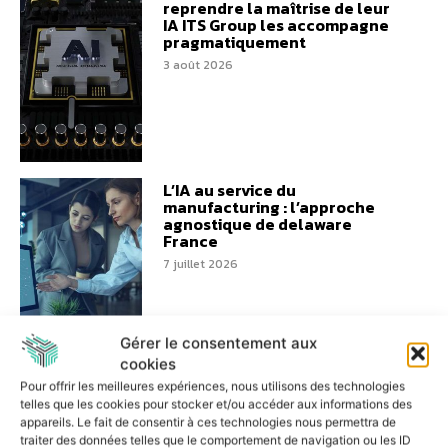
reprendre la maîtrise de leur
IA ITS Group les accompagne
pragmatiquement
3 août 2026
L’IA au service du
manufacturing : l’approche
agnostique de delaware
France
7 juillet 2026
Gérer le consentement aux
cookies
Architecture ouverte : HID et
Pour offrir les meilleures expériences, nous utilisons des technologies
Genetec repensent la
telles que les cookies pour stocker et/ou accéder aux informations des
modernisation du contrôle
appareils. Le fait de consentir à ces technologies nous permettra de
d’accès
traiter des données telles que le comportement de navigation ou les ID