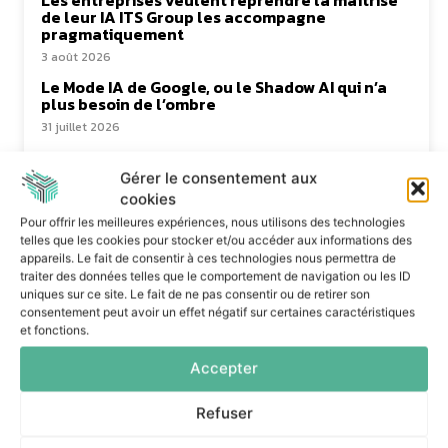
Les entreprises veulent reprendre la maîtrise
de leur IA ITS Group les accompagne
pragmatiquement
3 août 2026
Le Mode IA de Google, ou le Shadow AI qui n’a
plus besoin de l’ombre
31 juillet 2026
Gérer le consentement aux
cookies
Pour offrir les meilleures expériences, nous utilisons des technologies
telles que les cookies pour stocker et/ou accéder aux informations des
appareils. Le fait de consentir à ces technologies nous permettra de
traiter des données telles que le comportement de navigation ou les ID
Dans la même catégorie
uniques sur ce site. Le fait de ne pas consentir ou de retirer son
consentement peut avoir un effet négatif sur certaines caractéristiques
et fonctions.
Snowflake limite les agents IA
Accepter
aux droits nécessaires à
chaque tâche
Refuser
6 août 2026