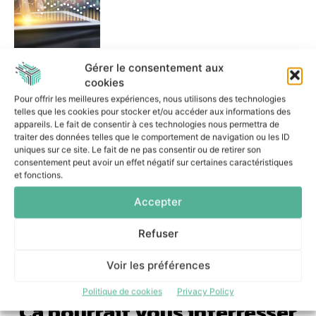
Comment bcom et Label4.ai
Gérer le consentement aux
comptent lutter contre les
cookies
manipulations de contenus IA
Pour offrir les meilleures expériences, nous utilisons des technologies
22 juin 2026
telles que les cookies pour stocker et/ou accéder aux informations des
appareils. Le fait de consentir à ces technologies nous permettra de
traiter des données telles que le comportement de navigation ou les ID
uniques sur ce site. Le fait de ne pas consentir ou de retirer son
consentement peut avoir un effet négatif sur certaines caractéristiques
et fonctions.
Accepter
Refuser
Voir les préférences
Politique de cookies
Privacy Policy
Ça pourrait vous interresser