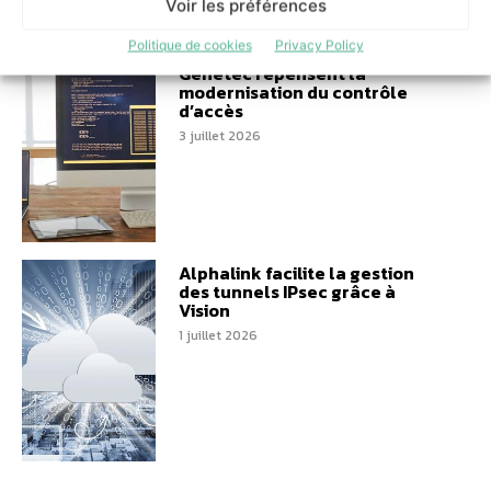
Voir les préférences
Politique de cookies
Privacy Policy
Architecture ouverte : HID et
Genetec repensent la
modernisation du contrôle
d’accès
3 juillet 2026
Alphalink facilite la gestion
des tunnels IPsec grâce à
Vision
1 juillet 2026