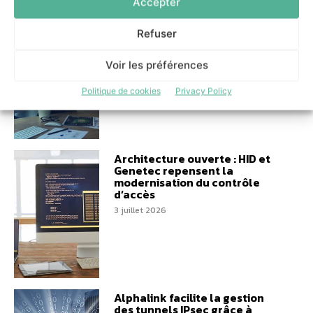
Accepter
L’IA au service du
manufacturing : l’approche
Refuser
agnostique de delaware
France
Voir les préférences
7 juillet 2026
Politique de cookies
Privacy Policy
Architecture ouverte : HID et
Genetec repensent la
modernisation du contrôle
d’accès
3 juillet 2026
Alphalink facilite la gestion
des tunnels IPsec grâce à