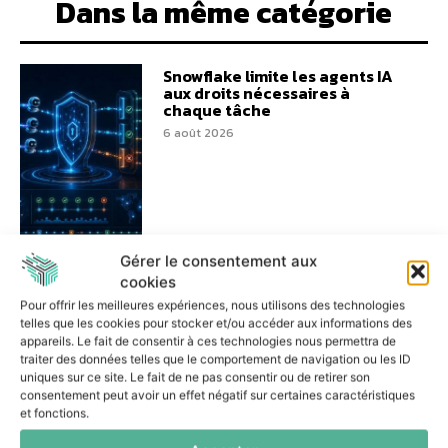
Dans la même catégorie
Snowflake limite les agents IA
aux droits nécessaires à
chaque tâche
6 août 2026
Gérer le consentement aux
Les entreprises veulent
cookies
reprendre la maîtrise de leur
Pour offrir les meilleures expériences, nous utilisons des technologies
IA ITS Group les accompagne
pragmatiquement
telles que les cookies pour stocker et/ou accéder aux informations des
appareils. Le fait de consentir à ces technologies nous permettra de
3 août 2026
traiter des données telles que le comportement de navigation ou les ID
uniques sur ce site. Le fait de ne pas consentir ou de retirer son
consentement peut avoir un effet négatif sur certaines caractéristiques
et fonctions.