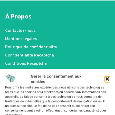
À Propos
Contactez-nous
Mentions légales
Politique de confidentialité
Confidentialité Recaptcha
Conditions Recaptcha
Gérer le consentement aux
Articles récents
cookies
Pour offrir les meilleures expériences, nous utilisons des technologies
telles que les cookies pour stocker et/ou accéder aux informations des
99% des services de terrain adoptent l’IA,
appareils. Le fait de consentir à ces technologies nous permettra de
malgré des freins
traiter des données telles que le comportement de navigation ou les ID
uniques sur ce site. Le fait de ne pas consentir ou de retirer son
Snowflake limite les agents IA aux droits
consentement peut avoir un effet négatif sur certaines caractéristiques
nécessaires à chaque tâche