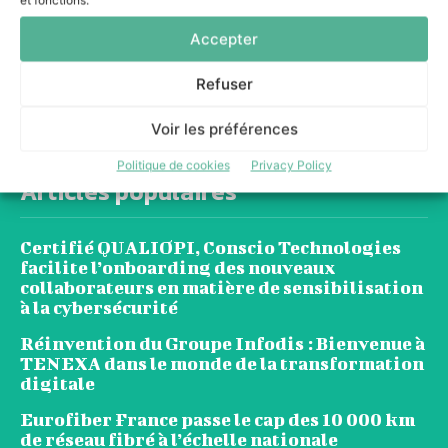
et fonctions.
Les entreprises veulent reprendre la
Accepter
maîtrise de leur IA ITS Group les
accompagne pragmatiquement
Refuser
Le Mode IA de Google, ou le Shadow AI qui n’a
Voir les préférences
plus besoin de l’ombre
Politique de cookies
Privacy Policy
Articles populaires
Certifié QUALIOPI, Conscio Technologies
facilite l’onboarding des nouveaux
collaborateurs en matière de sensibilisation
à la cybersécurité
Réinvention du Groupe Infodis : Bienvenue à
TENEXA dans le monde de la transformation
digitale
Eurofiber France passe le cap des 10 000 km
de réseau fibré à l’échelle nationale