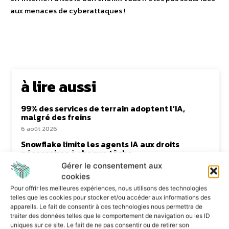
aux menaces de cyberattaques !
à lire aussi
99% des services de terrain adoptent l’IA,
malgré des freins
6 août 2026
Snowflake limite les agents IA aux droits
nécessaires à chaque tâche
6 août 2026
Gérer le consentement aux
cookies
Les entreprises veulent reprendre la maîtrise
de leur IA ITS Group les accompagne
Pour offrir les meilleures expériences, nous utilisons des technologies
pragmatiquement
telles que les cookies pour stocker et/ou accéder aux informations des
appareils. Le fait de consentir à ces technologies nous permettra de
3 août 2026
traiter des données telles que le comportement de navigation ou les ID
Le Mode IA de Google, ou le Shadow AI qui n’a
uniques sur ce site. Le fait de ne pas consentir ou de retirer son