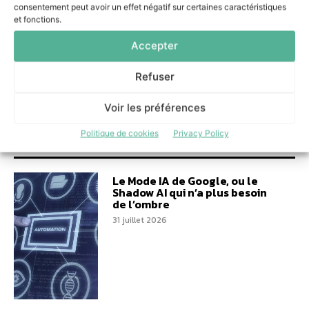
plus besoin de l’ombre
consentement peut avoir un effet négatif sur certaines caractéristiques
et fonctions.
31 juillet 2026
Accepter
Refuser
Voir les préférences
Dans la même catégorie
Politique de cookies
Privacy Policy
Le Mode IA de Google, ou le
Shadow AI qui n’a plus besoin
de l’ombre
31 juillet 2026