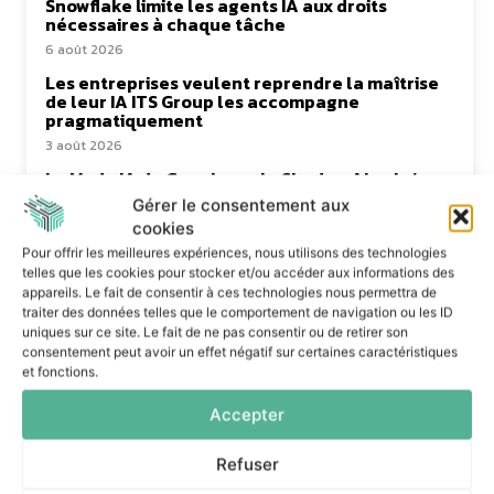
Snowflake limite les agents IA aux droits
nécessaires à chaque tâche
6 août 2026
Les entreprises veulent reprendre la maîtrise
de leur IA ITS Group les accompagne
pragmatiquement
3 août 2026
Le Mode IA de Google, ou le Shadow AI qui n’a
plus besoin de l’ombre
Gérer le consentement aux
31 juillet 2026
cookies
Pour offrir les meilleures expériences, nous utilisons des technologies
telles que les cookies pour stocker et/ou accéder aux informations des
appareils. Le fait de consentir à ces technologies nous permettra de
traiter des données telles que le comportement de navigation ou les ID
uniques sur ce site. Le fait de ne pas consentir ou de retirer son
consentement peut avoir un effet négatif sur certaines caractéristiques
et fonctions.
Dans la même catégorie
Accepter
Refuser
Le Mode IA de Google, ou le