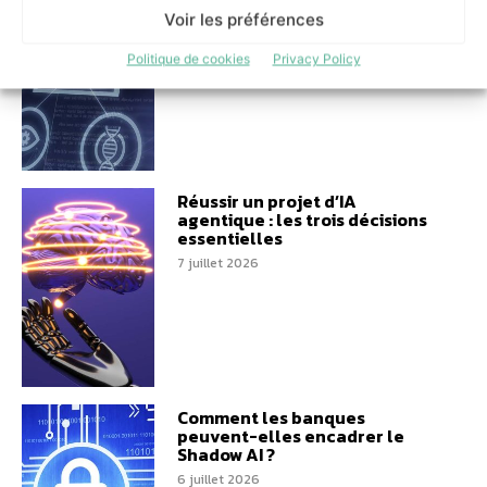
Shadow AI qui n’a plus besoin
de l’ombre
Voir les préférences
31 juillet 2026
Politique de cookies
Privacy Policy
Réussir un projet d’IA
agentique : les trois décisions
essentielles
7 juillet 2026
Comment les banques
peuvent-elles encadrer le
Shadow AI ?
6 juillet 2026