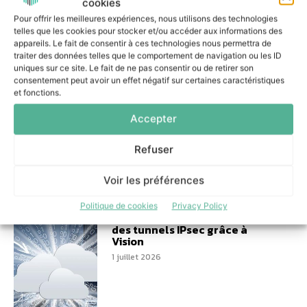
cookies
Pour offrir les meilleures expériences, nous utilisons des technologies
telles que les cookies pour stocker et/ou accéder aux informations des
appareils. Le fait de consentir à ces technologies nous permettra de
traiter des données telles que le comportement de navigation ou les ID
uniques sur ce site. Le fait de ne pas consentir ou de retirer son
Architecture ouverte : HID et
consentement peut avoir un effet négatif sur certaines caractéristiques
Genetec repensent la
et fonctions.
modernisation du contrôle
d’accès
Accepter
3 juillet 2026
Refuser
Voir les préférences
Politique de cookies
Privacy Policy
Alphalink facilite la gestion
des tunnels IPsec grâce à
Vision
1 juillet 2026