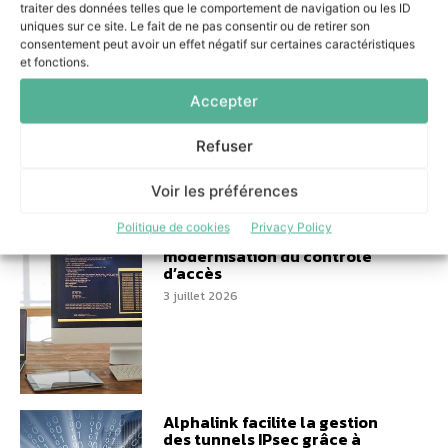
traiter des données telles que le comportement de navigation ou les ID
L’IA au service du
uniques sur ce site. Le fait de ne pas consentir ou de retirer son
manufacturing : l’approche
consentement peut avoir un effet négatif sur certaines caractéristiques
agnostique de delaware
et fonctions.
France
7 juillet 2026
Accepter
Refuser
Voir les préférences
Architecture ouverte : HID et
Politique de cookies
Privacy Policy
Genetec repensent la
modernisation du contrôle
d’accès
3 juillet 2026
Alphalink facilite la gestion
des tunnels IPsec grâce à