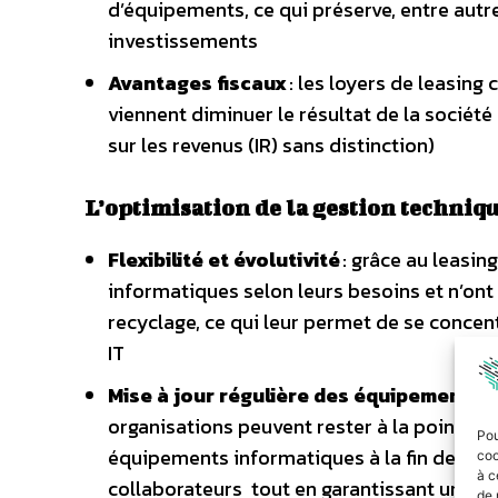
d’équipements, ce qui préserve, entre autre
investissements
Avantages fiscaux
: les loyers de leasing 
viennent diminuer le résultat de la société
sur les revenus (IR) sans distinction)
L’optimisation de la gestion techniq
Flexibilité et évolutivité
: grâce au leasin
informatiques selon leurs besoins et n’ont
recyclage, ce qui leur permet de se concent
IT
Mise à jour régulière des équipements
e
organisations peuvent rester à la pointe de
Pou
équipements informatiques à la fin des cont
coo
à c
collaborateurs tout en garantissant une val
de 