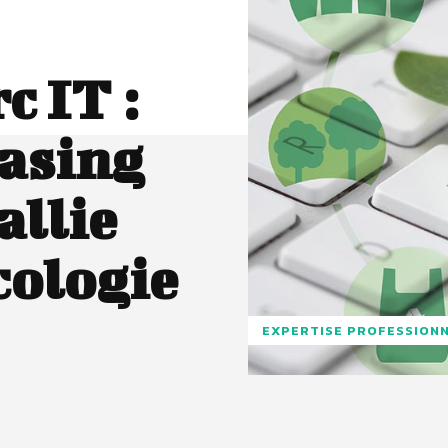
c IT :
easing
allie
cologie
EXPERTISE PROFESSION