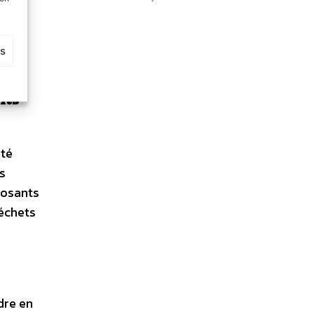
es
ils
été
s
posants
déchets
dre en