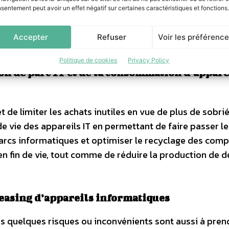
sentement peut avoir un effet négatif sur certaines caractéristiques et fonctions.
easing permet aussi de bénéficier d’un parc homogène
Accepter
Refuser
Voir les préférenc
Politique de cookies
Privacy Policy
ion de parc IT et de la consommation d’appare
et de limiter les achats inutiles en vue de plus de sobri
e vie des appareils IT en permettant de faire passer le
 parcs informatiques et optimiser le recyclage des com
en fin de vie, tout comme de réduire la production de 
 leasing d’appareils informatiques
s quelques risques ou inconvénients sont aussi à pren