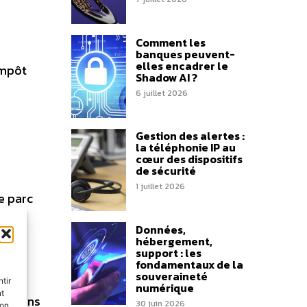
Comment les
banques peuvent-
elles encadrer le
impôt
Shadow AI ?
6 juillet 2026
Gestion des alertes :
la téléphonie IP au
cœur des dispositifs
de sécurité
1 juillet 2026
e parc
Données,
hébergement,
support : les
fondamentaux de la
souveraineté
tir
numérique
nt
 anciens
30 juin 2026
son