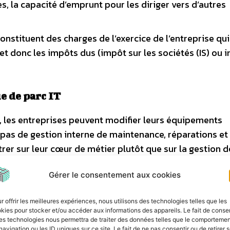
s, la capacité d’emprunt pour les diriger vers d’autres
constituent des charges de l’exercice de l’entreprise qui
 et donc les impôts dus (impôt sur les sociétés (IS) ou 
ue de parc IT
g, les entreprises peuvent modifier leurs équipements
 pas de gestion interne de maintenance, réparations et
rer sur leur cœur de métier plutôt que sur la gestion d
Gérer le consentement aux cookies
t satisfaction collaborateurs
: grâce au leasing, les
 la technologie en bénéficiant d’une mise à jour des
r offrir les meilleures expériences, nous utilisons des technologies telles que les
rats et fournir des appareils plus récents à leurs
kies pour stocker et/ou accéder aux informations des appareils. Le fait de consen
es technologies nous permettra de traiter des données telles que le comporteme
orisation de fin de vie ou la remise dans le circuit des
navigation ou les ID uniques sur ce site. Le fait de ne pas consentir ou de retirer 