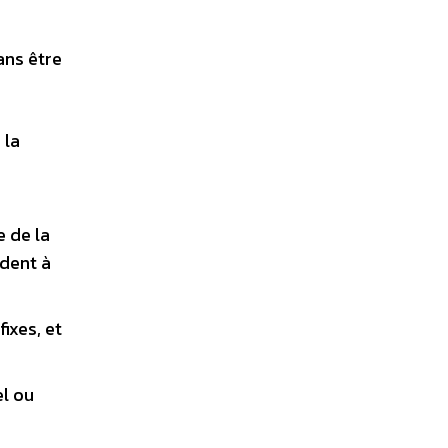
ans être
 la
n
e de la
ndent à
ixes, et
el ou