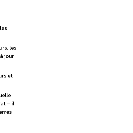
les
rs, les
à jour
urs et
uelle
at – il
erres