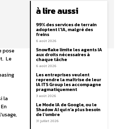
à lire aussi
99% des services de terrain
adoptent l’IA, malgré des
freins
6 août 2026
e
Snowflake limite les agents IA
se pose
aux droits nécessaires à
t. Le
chaque tâche
6 août 2026
easing
Les entreprises veulent
reprendre la maîtrise de leur
IA ITS Group les accompagne
pragmatiquement
3 août 2026
i la
Le Mode IA de Google, ou le
 En
Shadow AI qui n’a plus besoin
l’usage,
de l’ombre
31 juillet 2026