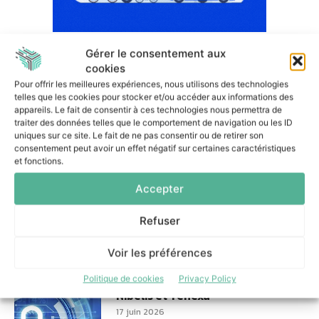
Gérer le consentement aux
cookies
Dans la même catégorie
Pour offrir les meilleures expériences, nous utilisons des technologies
telles que les cookies pour stocker et/ou accéder aux informations des
appareils. Le fait de consentir à ces technologies nous permettra de
traiter des données telles que le comportement de navigation ou les ID
Comment Colibri S&OP a permis
uniques sur ce site. Le fait de ne pas consentir ou de retirer son
à Peugeot Saveurs d’améliorer
consentement peut avoir un effet négatif sur certaines caractéristiques
sa gestion des
et fonctions.
approvisionnements
29 juin 2026
Accepter
Refuser
Voir les préférences
Un audit cyber transformé en
Politique de cookies
Privacy Policy
partenariat stratégique entre
Nibelis et Tenexa
17 juin 2026