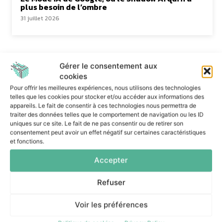
plus besoin de l’ombre
31 juillet 2026
Gérer le consentement aux
cookies
Pour offrir les meilleures expériences, nous utilisons des technologies
Dans la même catégorie
telles que les cookies pour stocker et/ou accéder aux informations des
appareils. Le fait de consentir à ces technologies nous permettra de
traiter des données telles que le comportement de navigation ou les ID
uniques sur ce site. Le fait de ne pas consentir ou de retirer son
Snowflake limite les agents IA
consentement peut avoir un effet négatif sur certaines caractéristiques
aux droits nécessaires à
et fonctions.
chaque tâche
Accepter
6 août 2026
Refuser
Voir les préférences