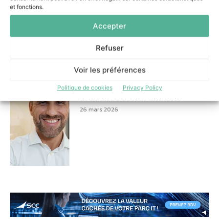
ressources humaines
et fonctions.
13 avril 2026
Accepter
Refuser
Voir les préférences
Impossible Cloud consolide son
Politique de cookies
Privacy Policy
positionnement en France
avec un Directeur Channel
26 mars 2026