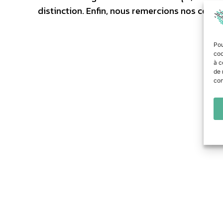
distinction. Enfin, nous remercions nos colla
Pou
coo
à c
de 
con