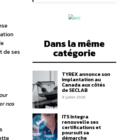
nse
mation
Dans la même
de
catégorie
et de ses
TYREX annonce son
implantation au
Canada aux côtés
de SECLAB
our
9 juillet 2026
er nos
ITS Integra
renouvelle ses
certifications et
s
poursuit sa
ette
démarche