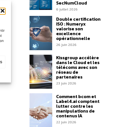
SecNumCloud
ment.
6 juillet 2026
Double certification
ISO : Numeryx
valorise son
tir
excellence
nt
opérationnelle
son
26 juin 2026
Kissgroup accélère
es
dans le Cloud et les
télécoms avec son
réseau de
partenaires
23 juin 2026
Comment bcom et
Label4.ai comptent
lutter contre les
manipulations de
contenus IA
22 juin 2026