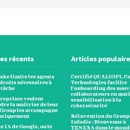
les récents
Articles populair
ake limite les agents
Certifié QUALIOPI, C
droits nécessaires à
Technologies facilite
 tâche
l’onboarding des nou
collaborateurs en mat
treprises veulent
sensibilisation à la
re la maîtrise de leur
cybersécurité
 Group les accompagne
atiquement
Réinvention du Group
Infodis : Bienvenue à
 IA de Google, ou le
TENEXA dans le monde