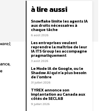
à lire aussi
Snowflake limite les agents IA
aux droits nécessaires à
chaque tâche
6 août 2026
Les entreprises veulent
ware),
reprendre la maîtrise de leur
IA ITS Group les accompagne
pragmatiquement
3 août 2026
rance,
Le Mode IA de Google, ou le
de
Shadow AI qui n’a plus besoin
de l’ombre
31 juillet 2026
TYREX annonce son
implantation au Canada aux
côtés de SECLAB
9 juillet 2026