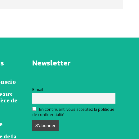
es
Newsletter
onscio
E-mail
veaux
ière de
En continuant, vous acceptez la politique
de confidentialité
e
 de la