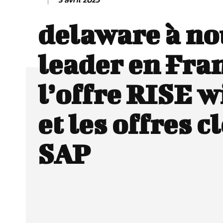
delaware à n
leader en Fra
l’offre RISE w
et les offres c
SAP