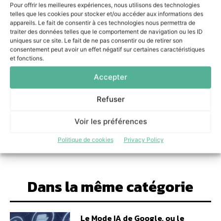
Pour offrir les meilleures expériences, nous utilisons des technologies
Snowflake limite les agents IA aux droits
nécessaires à chaque tâche
telles que les cookies pour stocker et/ou accéder aux informations des
appareils. Le fait de consentir à ces technologies nous permettra de
6 août 2026
traiter des données telles que le comportement de navigation ou les ID
Les entreprises veulent reprendre la maîtrise
uniques sur ce site. Le fait de ne pas consentir ou de retirer son
de leur IA ITS Group les accompagne
consentement peut avoir un effet négatif sur certaines caractéristiques
pragmatiquement
et fonctions.
3 août 2026
Accepter
Le Mode IA de Google, ou le Shadow AI qui n’a
plus besoin de l’ombre
Refuser
31 juillet 2026
Voir les préférences
Politique de cookies
Privacy Policy
Dans la même catégorie
Le Mode IA de Google, ou le