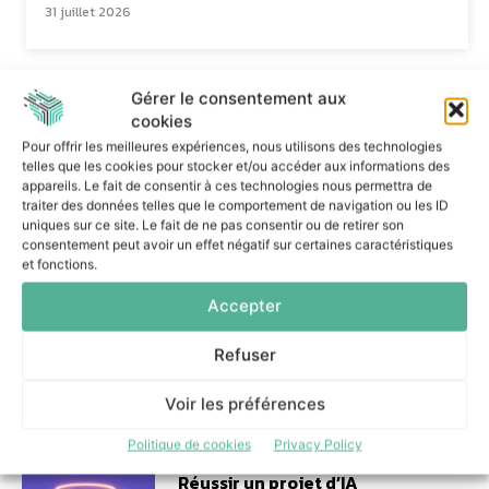
31 juillet 2026
Gérer le consentement aux
cookies
Pour offrir les meilleures expériences, nous utilisons des technologies
telles que les cookies pour stocker et/ou accéder aux informations des
Dans la même catégorie
appareils. Le fait de consentir à ces technologies nous permettra de
traiter des données telles que le comportement de navigation ou les ID
uniques sur ce site. Le fait de ne pas consentir ou de retirer son
consentement peut avoir un effet négatif sur certaines caractéristiques
Le Mode IA de Google, ou le
et fonctions.
Shadow AI qui n’a plus besoin
de l’ombre
Accepter
31 juillet 2026
Refuser
Voir les préférences
Politique de cookies
Privacy Policy
Réussir un projet d’IA