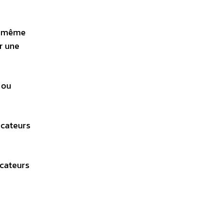
un même
r une
 ou
icateurs
icateurs