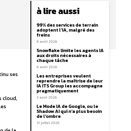
à lire aussi
99% des services de terrain
adoptent l’IA, malgré des
freins
6 août 2026
Snowflake limite les agents IA
aux droits nécessaires à
chaque tâche
6 août 2026
tinu ses
Les entreprises veulent
reprendre la maîtrise de leur
IA ITS Group les accompagne
pragmatiquement
s cloud,
3 août 2026
les
Le Mode IA de Google, ou le
Shadow AI qui n’a plus besoin
de l’ombre
31 juillet 2026
n de la