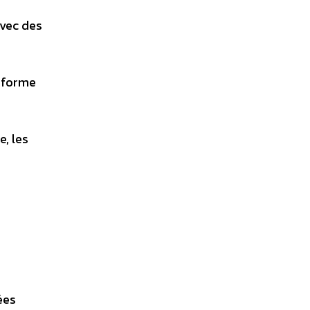
avec des
s forme
, les
ées