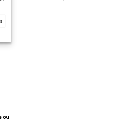
es
e ou