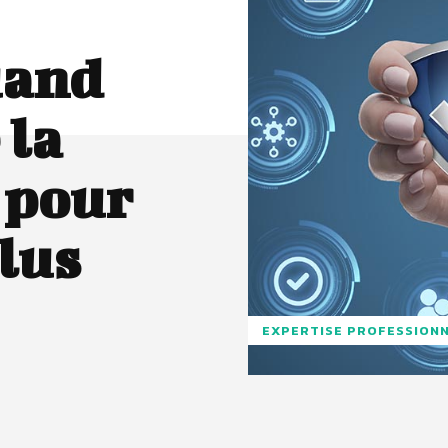
uand
 la
 pour
lus
EXPERTISE PROFESSION