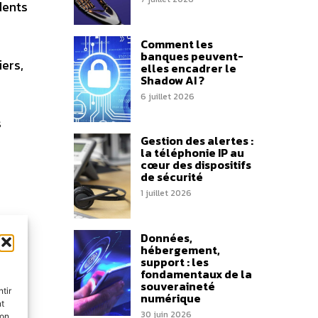
dents
Comment les
banques peuvent-
ers,
elles encadrer le
Shadow AI ?
6 juillet 2026
s
Gestion des alertes :
la téléphonie IP au
cœur des dispositifs
de sécurité
1 juillet 2026
Données,
hébergement,
support : les
fondamentaux de la
souveraineté
tir
numérique
nt
30 juin 2026
son