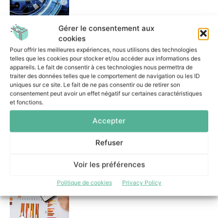
Gérer le consentement aux
cookies
Serious games et campagnes
Pour offrir les meilleures expériences, nous utilisons des technologies
ciblées : la stratégie cyber de
telles que les cookies pour stocker et/ou accéder aux informations des
la Ville de Lille
appareils. Le fait de consentir à ces technologies nous permettra de
16 juin 2026
traiter des données telles que le comportement de navigation ou les ID
uniques sur ce site. Le fait de ne pas consentir ou de retirer son
consentement peut avoir un effet négatif sur certaines caractéristiques
et fonctions.
Accepter
Refuser
PKO Leasing réduit les tâches
manuelles et renforce sa
gouvernance grâce à Camunda
Voir les préférences
11 juin 2026
Politique de cookies
Privacy Policy