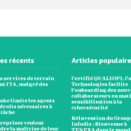
les récents
Articles populair
s services de terrain
Certifié QUALIOPI, C
t l’IA, malgré des
Technologies facilite
l’onboarding des nou
collaborateurs en mat
ake limite les agents
sensibilisation à la
droits nécessaires à
cybersécurité
 tâche
Réinvention du Group
treprises veulent
Infodis : Bienvenue à
re la maîtrise de leur
TENEXA dans le monde