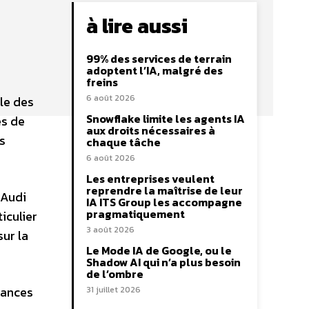
à lire aussi
99% des services de terrain
adoptent l’IA, malgré des
freins
6 août 2026
ale des
Snowflake limite les agents IA
es de
aux droits nécessaires à
s
chaque tâche
6 août 2026
Les entreprises veulent
reprendre la maîtrise de leur
 Audi
IA ITS Group les accompagne
pragmatiquement
iculier
3 août 2026
sur la
Le Mode IA de Google, ou le
Shadow AI qui n’a plus besoin
de l’ombre
mances
31 juillet 2026