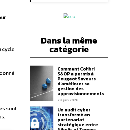
our
Dans la même
catégorie
 cycle
Comment Colibri
ordonné
S&OP a permis à
Peugeot Saveurs
d’améliorer sa
gestion des
approvisionnements
29 juin 2026
es sont
Un audit cyber
transformé en
es.
partenariat
stratégique entre
Nibelis et Tenexa