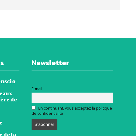
es
Newsletter
onscio
E-mail
veaux
ière de
En continuant, vous acceptez la politique
de confidentialité
e
 de la