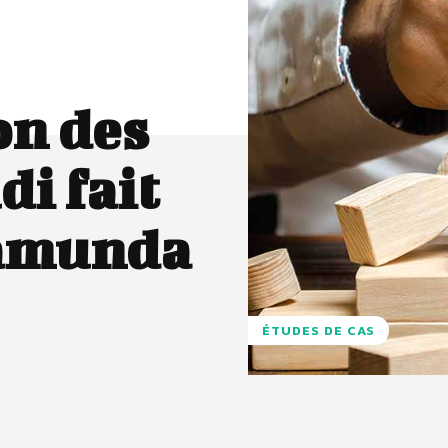
on des
di fait
Camunda
ÉTUDES DE CAS