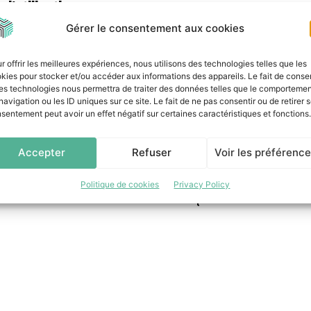
d’utilisation
 va maintenant être progressivement déployé dans d’a
Gérer le consentement aux cookies
troduire la solution pour d’autres processus stratégiq
à la production en passant par les ressources humaines
r offrir les meilleures expériences, nous utilisons des technologies telles que les
kies pour stocker et/ou accéder aux informations des appareils. Le fait de consen
l’utilisation de Camunda à d’autres marques.
es technologies nous permettra de traiter des données telles que le comporteme
navigation ou les ID uniques sur ce site. Le fait de ne pas consentir ou de retirer 
sentement peut avoir un effet négatif sur certaines caractéristiques et fonctions.
chargé des ventes chez Camunda, ajoute :
« Nous so
esser la numérisation dans l’industrie automobile. Dans 
Accepter
Refuser
Voir les préférenc
t joue un rôle central, car les perturbations de la cha
oduction et représenter un risque pour l’entreprise. 
Politique de cookies
Privacy Policy
isionnement et à minimiser les risques ».