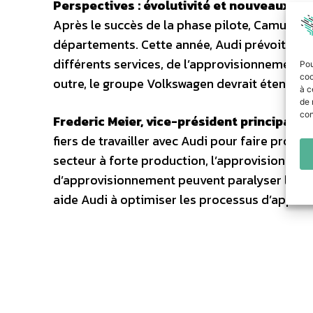
Perspectives : évolutivité et nouveaux cas 
Après le succès de la phase pilote, Camunda
départements. Cette année, Audi prévoit d’in
différents services, de l’approvisionnement 
Pou
coo
outre, le groupe Volkswagen devrait étendre 
à c
de 
con
Frederic Meier, vice-président principal 
fiers de travailler avec Audi pour faire progr
secteur à forte production, l’approvisionnemen
d’approvisionnement peuvent paralyser la pr
aide Audi à optimiser les processus d’approv