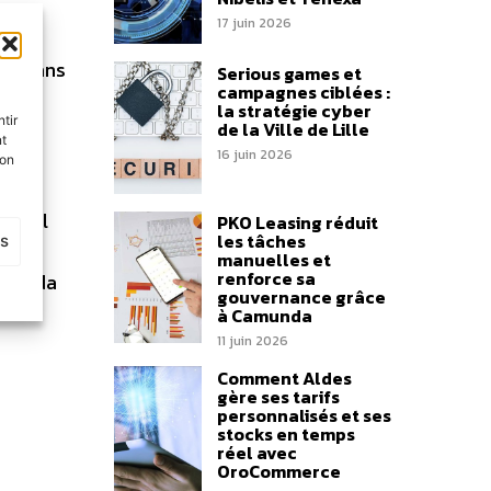
17 juin 2026
utres
ues dans
Serious games et
campagnes ciblées :
. En
la stratégie cyber
tir
de la Ville de Lille
nt
16 juin 2026
son
mmes
un tel
PKO Leasing réduit
les tâches
es
îne
manuelles et
renforce sa
Camunda
gouvernance grâce
à Camunda
11 juin 2026
Comment Aldes
gère ses tarifs
personnalisés et ses
stocks en temps
réel avec
OroCommerce