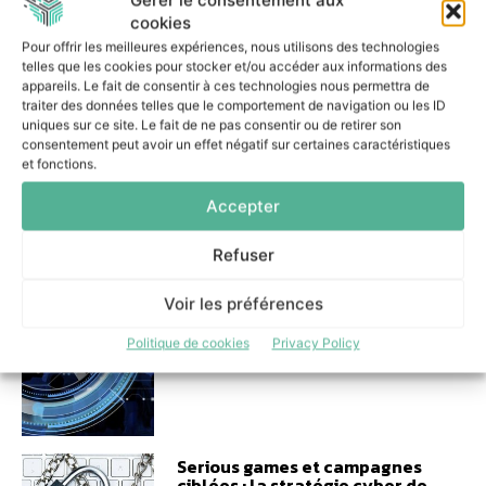
cookies
Comment Colibri S&OP a permis
Pour offrir les meilleures expériences, nous utilisons des technologies
à Peugeot Saveurs d’améliorer
sa gestion des
telles que les cookies pour stocker et/ou accéder aux informations des
approvisionnements
appareils. Le fait de consentir à ces technologies nous permettra de
traiter des données telles que le comportement de navigation ou les ID
29 juin 2026
uniques sur ce site. Le fait de ne pas consentir ou de retirer son
consentement peut avoir un effet négatif sur certaines caractéristiques
et fonctions.
Accepter
Un audit cyber transformé en
Refuser
partenariat stratégique entre
Nibelis et Tenexa
Voir les préférences
17 juin 2026
Politique de cookies
Privacy Policy
Serious games et campagnes
ciblées : la stratégie cyber de