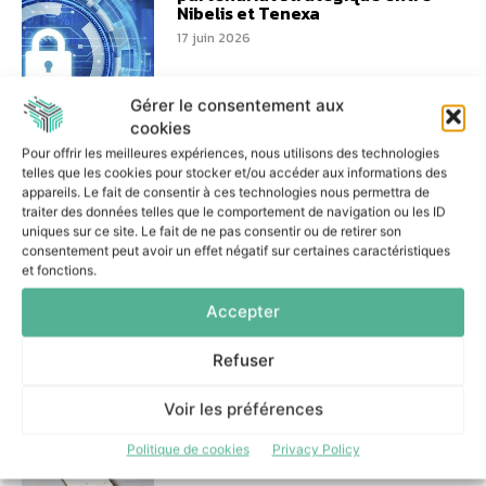
Nibelis et Tenexa
17 juin 2026
Gérer le consentement aux
cookies
Pour offrir les meilleures expériences, nous utilisons des technologies
telles que les cookies pour stocker et/ou accéder aux informations des
Serious games et campagnes
appareils. Le fait de consentir à ces technologies nous permettra de
ciblées : la stratégie cyber de
traiter des données telles que le comportement de navigation ou les ID
la Ville de Lille
uniques sur ce site. Le fait de ne pas consentir ou de retirer son
consentement peut avoir un effet négatif sur certaines caractéristiques
16 juin 2026
et fonctions.
Accepter
Refuser
PKO Leasing réduit les tâches
Voir les préférences
manuelles et renforce sa
gouvernance grâce à Camunda
Politique de cookies
Privacy Policy
11 juin 2026