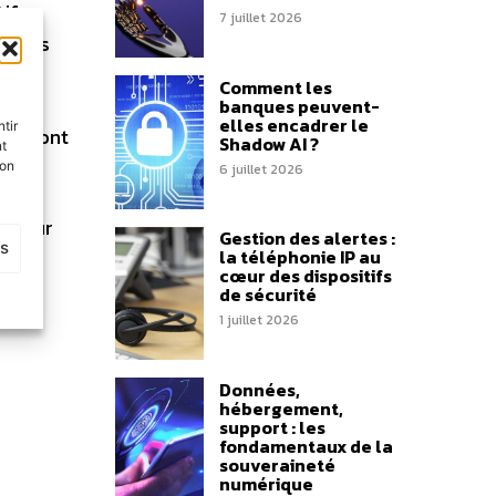
tifs
7 juillet 2026
r dans
te
Comment les
s des
banques peuvent-
elles encadrer le
tir
qui sont
Shadow AI ?
nt
son
6 juillet 2026
e pour
Gestion des alertes :
es
la téléphonie IP au
cœur des dispositifs
de sécurité
1 juillet 2026
Données,
hébergement,
support : les
fondamentaux de la
souveraineté
numérique