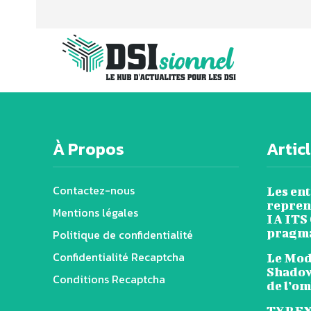
À Propos
Artic
Contactez-nous
Les en
reprend
Mentions légales
IA ITS
pragm
Politique de confidentialité
Confidentialité Recaptcha
Le Mode
Shadow
Conditions Recaptcha
de l’o
TYREX 