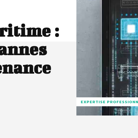
itime :
pannes
enance
EXPERTISE PROFESSION