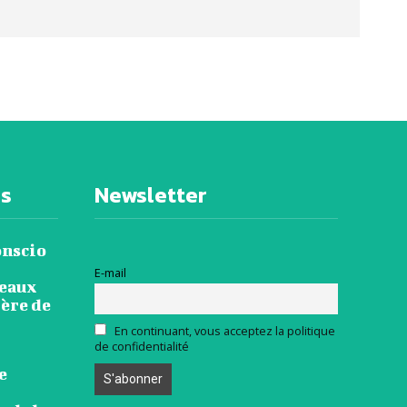
es
Newsletter
onscio
E-mail
veaux
ière de
En continuant, vous acceptez la politique
de confidentialité
e