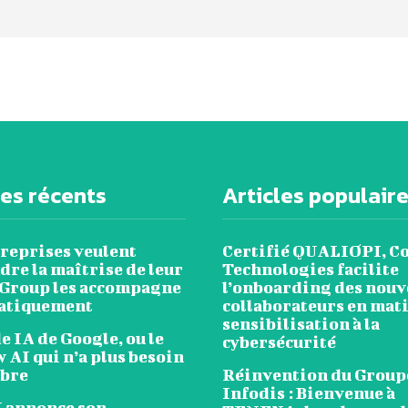
les récents
Articles populair
treprises veulent
Certifié QUALIOPI, C
re la maîtrise de leur
Technologies facilite
 Group les accompagne
l’onboarding des nou
atiquement
collaborateurs en mat
sensibilisation à la
 IA de Google, ou le
cybersécurité
 AI qui n’a plus besoin
mbre
Réinvention du Group
Infodis : Bienvenue à
annonce son