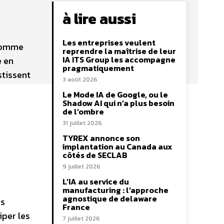
à lire aussi
Les entreprises veulent
 comme
reprendre la maîtrise de leur
IA ITS Group les accompagne
é en
pragmatiquement
stissent
3 août 2026
Le Mode IA de Google, ou le
Shadow AI qui n’a plus besoin
de l’ombre
31 juillet 2026
TYREX annonce son
implantation au Canada aux
côtés de SECLAB
9 juillet 2026
L’IA au service du
manufacturing : l’approche
agnostique de delaware
es
France
iper les
7 juillet 2026