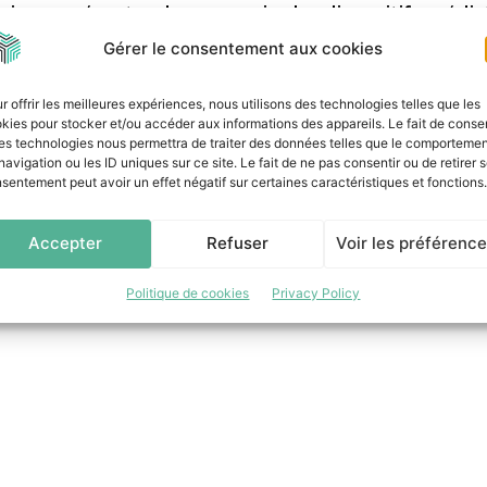
iques présentes dans un navire, les dispositifs prédic
vail des équipes opérationnelles qui pourront travaille
Gérer le consentement aux cookies
érer des situations urgentes voire catastrophiques. Cet
ésente dans le secteur maritime et répond aux demande
r offrir les meilleures expériences, nous utilisons des technologies telles que les
kies pour stocker et/ou accéder aux informations des appareils. Le fait de consen
anismes de Classe (BV Marine, DNV, Lloyd’s, ABS, etc.) 
es technologies nous permettra de traiter des données telles que le comporteme
.
navigation ou les ID uniques sur ce site. Le fait de ne pas consentir ou de retirer 
sentement peut avoir un effet négatif sur certaines caractéristiques et fonctions.
tinuer de monter en puissance dans l’industrie maritim
Accepter
Refuser
Voir les préférenc
Politique de cookies
Privacy Policy