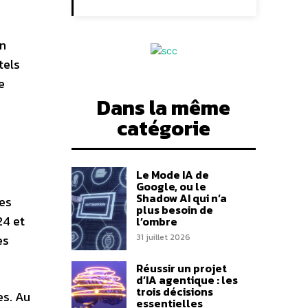
en
tels
e
Dans la même
catégorie
Le Mode IA de
Google, ou le
Shadow AI qui n’a
res
plus besoin de
24 et
l’ombre
31 juillet 2026
es
Réussir un projet
d’IA agentique : les
trois décisions
es.
Au
essentielles