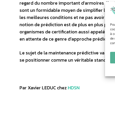
regard du nombre important d’armoires électr
sont un formidable moyen de simplifier le tra
les meilleures conditions et ne pas avoir à g
notion de prédiction est de plus en plus pr
Pou
coo
organismes de certification aussi appelés org
à c
en attente de ce genre d’approche prédictive
de 
con
Le sujet de la maintenance prédictive va con
se positionner comme un véritable standard.
Par Xavier LEDUC chez
HDSN