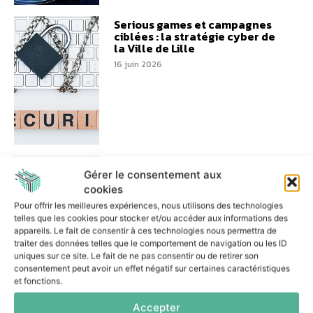
Serious games et campagnes
ciblées : la stratégie cyber de
la Ville de Lille
16 juin 2026
PKO Leasing réduit les tâches
manuelles et renforce sa
Gérer le consentement aux
gouvernance grâce à Camunda
cookies
11 juin 2026
Pour offrir les meilleures expériences, nous utilisons des technologies
telles que les cookies pour stocker et/ou accéder aux informations des
appareils. Le fait de consentir à ces technologies nous permettra de
traiter des données telles que le comportement de navigation ou les ID
uniques sur ce site. Le fait de ne pas consentir ou de retirer son
consentement peut avoir un effet négatif sur certaines caractéristiques
et fonctions.
Comment Aldes gère ses tarifs
Accepter