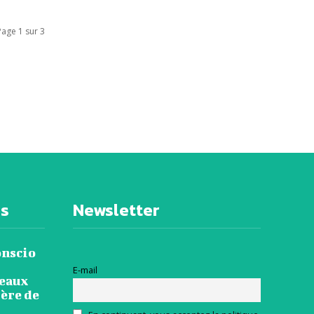
Page 1 sur 3
es
Newsletter
onscio
E-mail
veaux
ière de