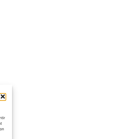
tir
nt
son