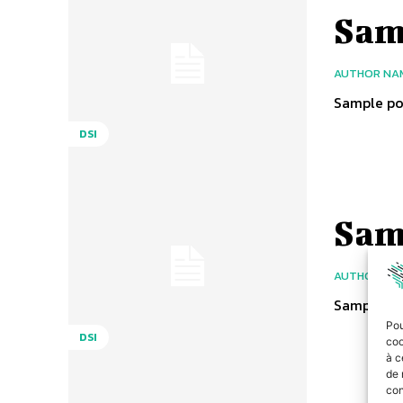
Samp
AUTHOR NA
Sample pos
DSI
Samp
AUTHOR NA
Sample pos
Pou
DSI
coo
à c
de 
con