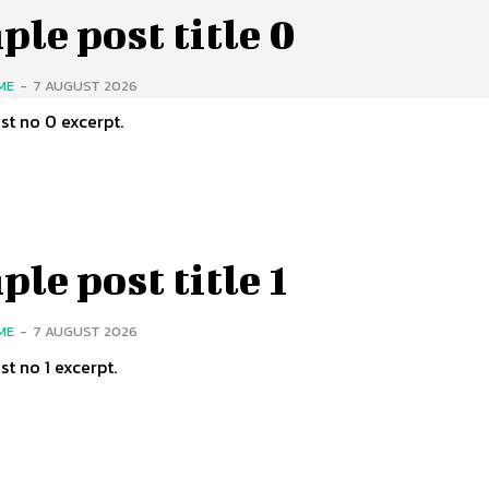
le post title 0
ME
-
7 AUGUST 2026
t no 0 excerpt.
le post title 1
ME
-
7 AUGUST 2026
t no 1 excerpt.