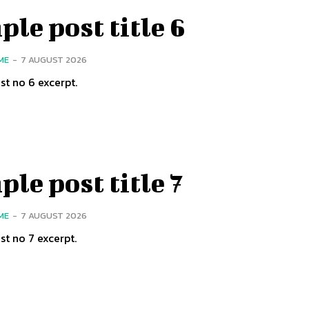
le post title 6
ME
-
7 AUGUST 2026
t no 6 excerpt.
le post title 7
ME
-
7 AUGUST 2026
t no 7 excerpt.