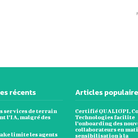
les récents
Articles populair
s services de terrain
Certifié QUALIOPI, C
t l’IA, malgré des
Technologies facilite
l’onboarding des nou
collaborateurs en mat
ake limite les agents
sensibilisation à la