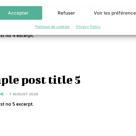
le post title 4
Accepter
Refuser
Voir les préférenc
ME
-
7 AUGUST 2026
Politique de cookies
Privacy Policy
t no 4 excerpt.
le post title 5
ME
-
7 AUGUST 2026
t no 5 excerpt.