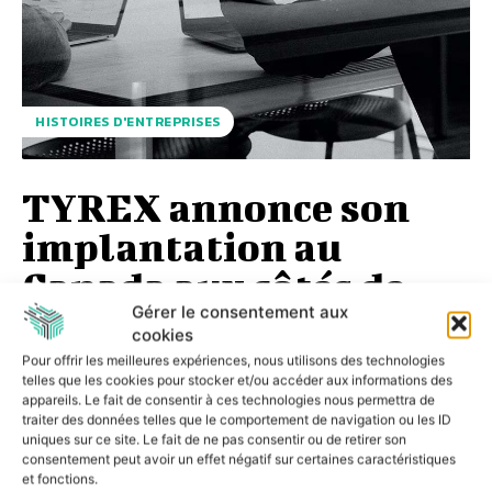
HISTOIRES D'ENTREPRISES
TYREX annonce son
implantation au
Canada aux côtés de
Gérer le consentement aux
SECLAB
cookies
Pour offrir les meilleures expériences, nous utilisons des technologies
TYREX, leader français des solutions de décontamination
telles que les cookies pour stocker et/ou accéder aux informations des
USB, et SECLAB, acteur majeur de la cyber protection des
appareils. Le fait de consentir à ces technologies nous permettra de
systèmes critiques, annoncent une...
traiter des données telles que le comportement de navigation ou les ID
uniques sur ce site. Le fait de ne pas consentir ou de retirer son
consentement peut avoir un effet négatif sur certaines caractéristiques
DSISIONNEL
-
9 JUILLET 2026
et fonctions.