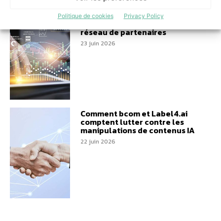
Kissgroup accélère dans le
Politique de cookies
Privacy Policy
Cloud et les télécoms avec son
réseau de partenaires
23 juin 2026
Comment bcom et Label4.ai
comptent lutter contre les
manipulations de contenus IA
22 juin 2026