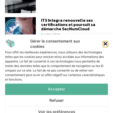
ITS Integra renouvelle ses
certifications et poursuit sa
démarche SecNumCloud
6 juillet 2026
Gérer le consentement aux
cookies
Pour offrir les meilleures expériences, nous utilisons des technologies
telles que les cookies pour stocker et/ou accéder aux informations des
appareils. Le fait de consentir à ces technologies nous permettra de
traiter des données telles que le comportement de navigation ou les ID
Double certification ISO :
uniques sur ce site. Le fait de ne pas consentir ou de retirer son
Numeryx valorise son
consentement peut avoir un effet négatif sur certaines caractéristiques
excellence opérationnelle
et fonctions.
26 juin 2026
Accepter
Refuser
Voir les préférences