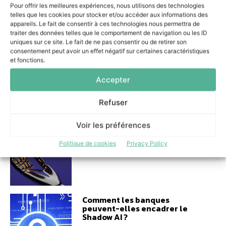
Shadow AI qui n’a plus besoin
Pour offrir les meilleures expériences, nous utilisons des technologies
de l’ombre
telles que les cookies pour stocker et/ou accéder aux informations des
appareils. Le fait de consentir à ces technologies nous permettra de
31 juillet 2026
traiter des données telles que le comportement de navigation ou les ID
uniques sur ce site. Le fait de ne pas consentir ou de retirer son
consentement peut avoir un effet négatif sur certaines caractéristiques
et fonctions.
Accepter
Réussir un projet d’IA
Refuser
agentique : les trois décisions
essentielles
Voir les préférences
7 juillet 2026
Politique de cookies
Privacy Policy
Comment les banques
peuvent-elles encadrer le
Shadow AI ?