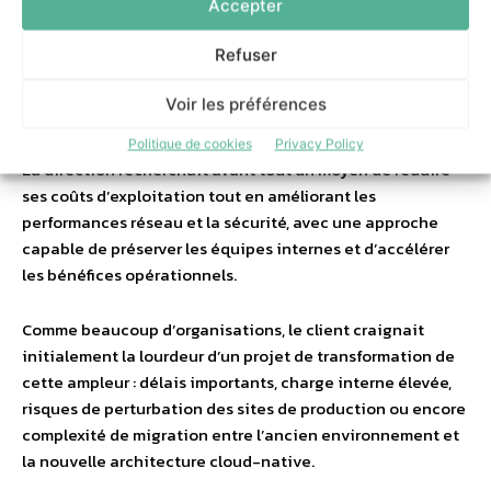
Accepter
L’entreprise souhaitait moderniser une infrastructure
MPLS devenue coûteuse, peu flexible et complexe à faire
Refuser
évoluer face à l’accélération de ses usages cloud et à ses
besoins croissants en mobilité et en sécurité.
Voir les préférences
Le sujet dépassait largement la dimension technologique.
Politique de cookies
Privacy Policy
La direction recherchait avant tout un moyen de réduire
ses coûts d’exploitation tout en améliorant les
performances réseau et la sécurité, avec une approche
capable de préserver les équipes internes et d’accélérer
les bénéfices opérationnels.
Comme beaucoup d’organisations, le client craignait
initialement la lourdeur d’un projet de transformation de
cette ampleur : délais importants, charge interne élevée,
risques de perturbation des sites de production ou encore
complexité de migration entre l’ancien environnement et
la nouvelle architecture cloud-native.