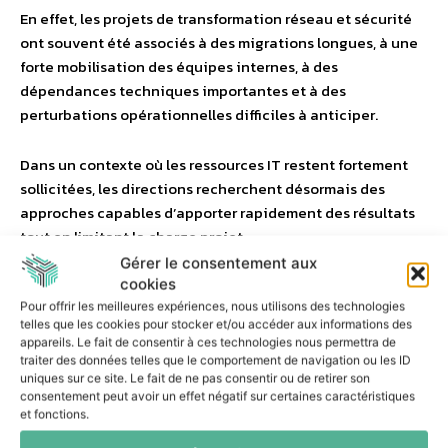
En effet, les projets de transformation réseau et sécurité
ont souvent été associés à des migrations longues, à une
forte mobilisation des équipes internes, à des
dépendances techniques importantes et à des
perturbations opérationnelles difficiles à anticiper.
Dans un contexte où les ressources IT restent fortement
sollicitées, les directions recherchent désormais des
approches capables d’apporter rapidement des résultats
tout en limitant la charge projet.
Gérer le consentement aux
cookies
Cette préoccupation devient encore plus forte pour des
Pour offrir les meilleures expériences, nous utilisons des technologies
organisations où les enjeux de continuité d’activité, de
telles que les cookies pour stocker et/ou accéder aux informations des
performance réseau et de sécurité opérationnelle sont
appareils. Le fait de consentir à ces technologies nous permettra de
particulièrement sensibles.
traiter des données telles que le comportement de navigation ou les ID
uniques sur ce site. Le fait de ne pas consentir ou de retirer son
consentement peut avoir un effet négatif sur certaines caractéristiques
C’est précisément le constat qu’a récemment fait un
et fonctions.
groupe industriel français accompagné par SASETY.