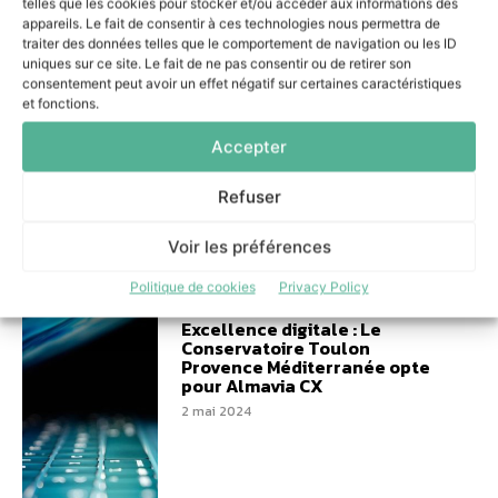
telles que les cookies pour stocker et/ou accéder aux informations des
appareils. Le fait de consentir à ces technologies nous permettra de
traiter des données telles que le comportement de navigation ou les ID
uniques sur ce site. Le fait de ne pas consentir ou de retirer son
consentement peut avoir un effet négatif sur certaines caractéristiques
Augmenter la productivité
et fonctions.
avec des outils de
communication modernes et
Accepter
intuitifs
5 novembre 2024
Refuser
Voir les préférences
Politique de cookies
Privacy Policy
Excellence digitale : Le
Conservatoire Toulon
Provence Méditerranée opte
pour Almavia CX
2 mai 2024