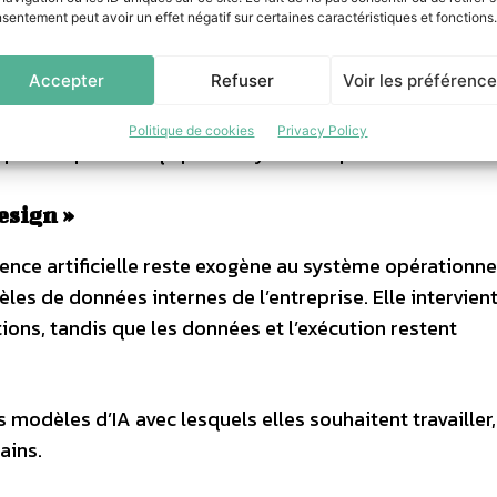
ent les règles et les intégrations.
sentement peut avoir un effet négatif sur certaines caractéristiques et fonctions.
fin de garantir la cohérence globale de l’application g
Accepter
Refuser
Voir les préférenc
tiser de bout en bout la conception des applications 
Politique de cookies
Privacy Policy
xprimée par les équipes en système opérationnel struc
esign »
igence artificielle reste exogène au système opérationnel
es de données internes de l’entreprise. Elle intervien
ions, tandis que les données et l’exécution restent
modèles d’IA avec lesquels elles souhaitent travailler, 
ains.