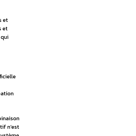
s et
 et
 qui
icielle
u
éation
binaison
if n’est
 système