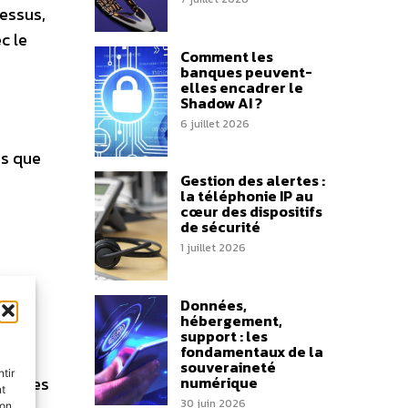
cessus,
c le
Comment les
banques peuvent-
elles encadrer le
Shadow AI ?
6 juillet 2026
les que
Gestion des alertes :
la téléphonie IP au
cœur des dispositifs
de sécurité
1 juillet 2026
Données,
hébergement,
support : les
fondamentaux de la
souveraineté
tir
numérique
ent les
nt
30 juin 2026
son