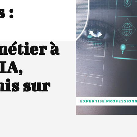
 :
métier à
’IA,
is sur
EXPERTISE PROFESSION