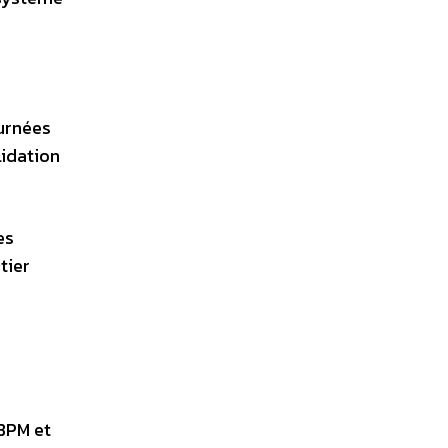
ournées
lidation
es
tier
 BPM et