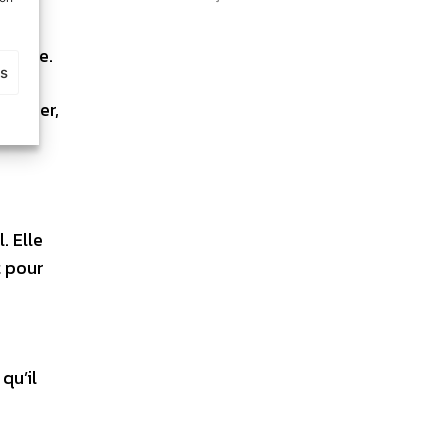
énérée.
es
métier,
turé.
. Elle
t pour
qu’il