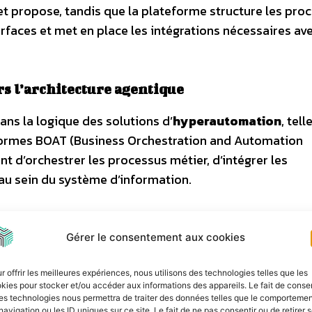
et propose, tandis que la plateforme structure les pro
terfaces et met en place les intégrations nécessaires ave
s l’architecture agentique
ns la logique des solutions d’
hyperautomation
, tel
eformes BOAT (Business Orchestration and Automation
 d’orchestrer les processus métier, d’intégrer les
 au sein du système d’information.
 aujourd’hui une nouvelle étape dans l’évolution de ces
Gérer le consentement aux cookies
laquelle plusieurs agents d’intelligence artificielle
r offrir les meilleures expériences, nous utilisons des technologies telles que les
kies pour stocker et/ou accéder aux informations des appareils. Le fait de consen
étier. Certains analysent les besoins, d’autres structur
es technologies nous permettra de traiter des données telles que le comporteme
navigation ou les ID uniques sur ce site. Le fait de ne pas consentir ou de retirer 