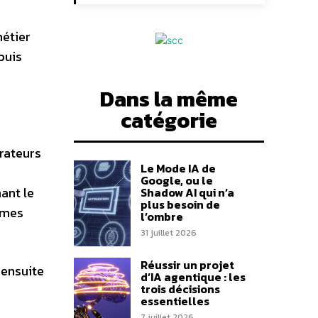
métier
puis
Dans la même
catégorie
rateurs
Le Mode IA de
Google, ou le
ant le
Shadow AI qui n’a
plus besoin de
tèmes
l’ombre
31 juillet 2026
Réussir un projet
 ensuite
d’IA agentique : les
trois décisions
essentielles
7 juillet 2026