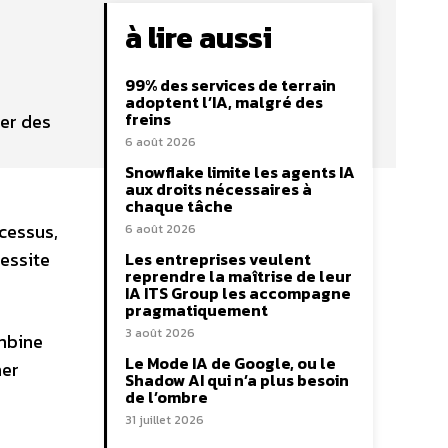
à lire aussi
99% des services de terrain
adoptent l’IA, malgré des
freins
rer des
6 août 2026
Snowflake limite les agents IA
aux droits nécessaires à
chaque tâche
cessus,
6 août 2026
cessite
Les entreprises veulent
reprendre la maîtrise de leur
IA ITS Group les accompagne
pragmatiquement
3 août 2026
ombine
Le Mode IA de Google, ou le
mer
Shadow AI qui n’a plus besoin
de l’ombre
31 juillet 2026