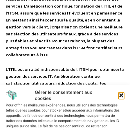
services. L’amélioration continue, fondation de l’ITIL et de
l’ITSM, assure que les services IT évoluent en permanence.
En mettant ainsi l’accent sur la qualité, et en orientant la
gestion vers le client, l’organisation obtient une meilleure
satisfaction des utilisateurs finaux, grâce à des services
plus fiables et réactifs. Pour ces raisons, la plupart des
entreprises voulant cranter dans l’ITSM font certifier leurs
collaborateurs à l’ITIL.
L’ITIL est un allié indispensable de l’ITSM pour optimiser la
gestion des services IT. Amélioration continue,
satisfaction utilisateurs, réduction des coûts… les
bénéfices sont nombreux. Pour adopter ce modèle,
Gérer le consentement aux
implémenter une solution ITSM renforce cette synergie :
cookies
c’est une stratégie gagnante pour maximiser l’efficacité
Pour offrir les meilleures expériences, nous utilisons des technologies
des services IT.
telles que les cookies pour stocker et/ou accéder aux informations des
appareils. Le fait de consentir à ces technologies nous permettra de
traiter des données telles que le comportement de navigation ou les ID
Par Alexandre Zana, Responsable avant-vente chez
uniques sur ce site. Le fait de ne pas consentir ou de retirer son