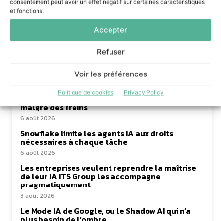
consentement peut avoir un effet négatif sur certaines caractéristiques
COMBODO
et fonctions.
Accepter
Refuser
à lire aussi
Voir les préférences
Politique de cookies
Privacy Policy
99% des services de terrain adoptent l’IA,
malgré des freins
6 août 2026
Snowflake limite les agents IA aux droits
nécessaires à chaque tâche
6 août 2026
Les entreprises veulent reprendre la maîtrise
de leur IA ITS Group les accompagne
pragmatiquement
3 août 2026
Le Mode IA de Google, ou le Shadow AI qui n’a
plus besoin de l’ombre