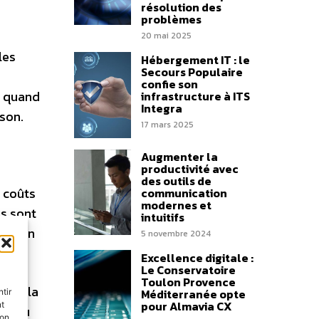
résolution des
problèmes
20 mai 2025
les
Hébergement IT : le
Secours Populaire
confie son
e quand
infrastructure à ITS
Integra
ison.
17 mars 2025
Augmenter la
productivité avec
des outils de
s coûts
communication
modernes et
és sont
intuitifs
 façon
5 novembre 2024
Excellence digitale :
Le Conservatoire
Toulon Provence
loin la
Méditerranée opte
tir
pour Almavia CX
nt
 conçu
son