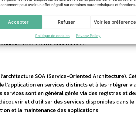
pour gérer un montant au sens large. Ce qui aurait permi
sentement peut avoir un effet négatif sur certaines caractéristiques et fonctions.
utures.
Accepter
Refuser
Voir les préférenc
Politique de cookies
Privacy Policy
modulaires dans l’environnement IT.
l’architecture SOA (Service-Oriented Architecture). Ce
e l’application en services distincts et à les intégrer vi
services sont en général gérés via des registres et de
écouvrir et d’utiliser des services disponibles dans le
ion et la maintenance des applications.