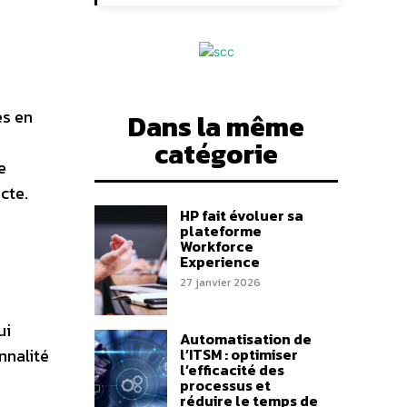
es en
Dans la même
catégorie
e
cte.
HP fait évoluer sa
plateforme
Workforce
Experience
27 janvier 2026
ui
Automatisation de
nnalité
l’ITSM : optimiser
l’efficacité des
processus et
réduire le temps de