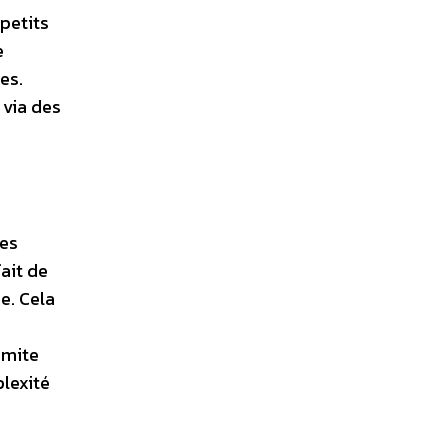
 petits
e
es.
 via des
des
ait de
e. Cela
imite
lexité