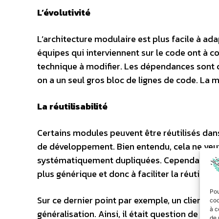
L’évolutivité
L’architecture modulaire est plus facile à ada
équipes qui interviennent sur le code ont à 
technique à modifier. Les dépendances sont ce
on a un seul gros bloc de lignes de code. La m
La réutilisabilité
Certains modules peuvent être réutilisés dans
de développement. Bien entendu, cela ne veut
systématiquement dupliquées. Cependant, l’a
plus générique et donc à faciliter la réutilisat
Pou
Sur ce dernier point par exemple, un client m
coo
à c
généralisation. Ainsi, il était question de gé
de 