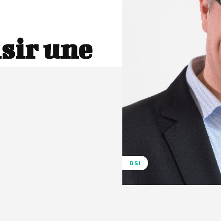
sir une
DSI