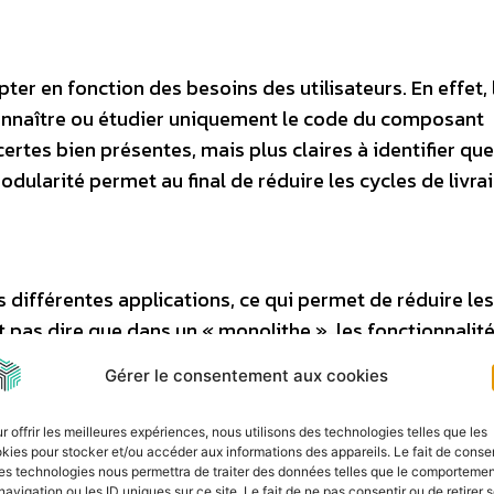
pter en fonction des besoins des utilisateurs. En effet, 
connaître ou étudier uniquement le code du composant
rtes bien présentes, mais plus claires à identifier qu
odularité permet au final de réduire les cycles de livra
 différentes applications, ce qui permet de réduire le
 pas dire que dans un « monolithe », les fonctionnalit
rchitecture modulaire informatique incite à penser de
Gérer le consentement aux cookies
ion.
r offrir les meilleures expériences, nous utilisons des technologies telles que les
’évoquait récemment son regret de ne pas pousser plus 
kies pour stocker et/ou accéder aux informations des appareils. Le fait de consen
es technologies nous permettra de traiter des données telles que le comporteme
rer un système de taxes, et même si le module avait été
navigation ou les ID uniques sur ce site. Le fait de ne pas consentir ou de retirer 