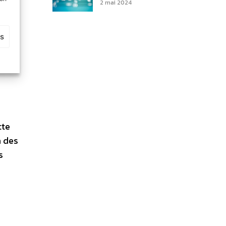
2 mai 2024
s par
es
tte
a des
s