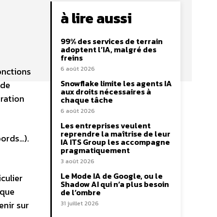
à lire aussi
99% des services de terrain
adoptent l’IA, malgré des
freins
6 août 2026
onctions
Snowflake limite les agents IA
 de
aux droits nécessaires à
ration
chaque tâche
6 août 2026
Les entreprises veulent
reprendre la maîtrise de leur
bords…).
IA ITS Group les accompagne
pragmatiquement
3 août 2026
Le Mode IA de Google, ou le
culier
Shadow AI qui n’a plus besoin
sque
de l’ombre
enir sur
31 juillet 2026