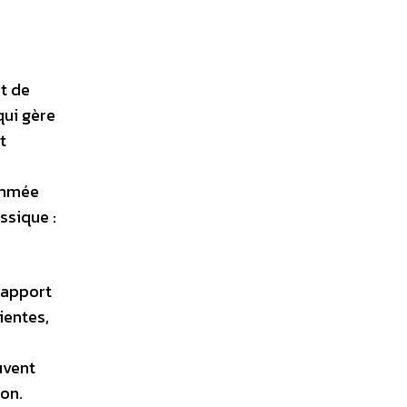
et de
qui gère
t
gommée
assique :
rapport
ientes,
uvent
ion.