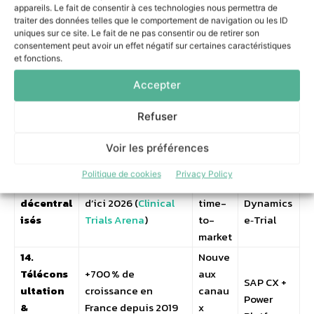
appareils. Le fait de consentir à ces technologies nous permettra de
Enjeu
traiter des données telles que le comportement de navigation ou les ID
x
Réponse
uniques sur ce site. Le fait de ne pas consentir ou de retirer son
Tendance
Donnée clé
C-
delaware
consentement peut avoir un effet négatif sur certaines caractéristiques
et fonctions.
level
70 % des dispositifs
Aligne
Accepter
12. IoMT &
SAP Asset
médicaux seront
ment
wearable
Mgmt +
connectés en 2026
ERP/Io
Refuser
s
Azure IoT
(
Statista
)
MT
Voir les préférences
Réduc
13. Essais
65 % des essais
tion
Intégratio
Politique de cookies
Privacy Policy
cliniques
incluront du digital
du
n SAP +
décentral
d’ici 2026 (
Clinical
time-
Dynamics
isés
Trials Arena
)
to-
e‑Trial
market
14.
Nouve
Télécons
+700 % de
aux
SAP CX +
ultation
croissance en
canau
Power
&
France depuis 2019
x