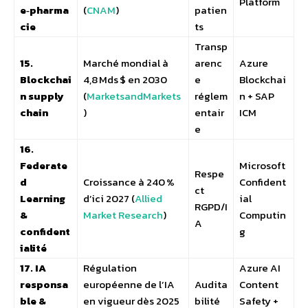
Platform
e‑pharma
(
CNAM
)
patien
cie
ts
Transp
15.
Marché mondial à
arenc
Azure
Blockchai
4,8 Mds $ en 2030
e
Blockchai
n supply
(
MarketsandMarkets
réglem
n + SAP
chain
)
entair
ICM
e
16.
Federate
Microsoft
Respe
d
Croissance à 240 %
Confident
ct
Learning
d’ici 2027 (
Allied
ial
RGPD/I
&
Market Research
)
Computin
A
confident
g
ialité
17. IA
Régulation
Azure AI
responsa
européenne de l’IA
Audita
Content
ble &
en vigueur dès 2025
bilité
Safety +