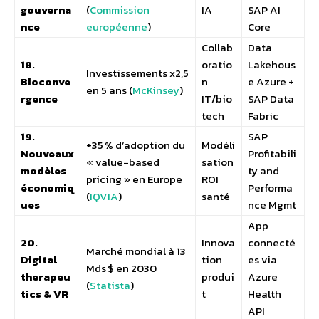
gouverna
(
Commission
IA
SAP AI
nce
européenne
)
Core
Collab
Data
18.
oratio
Lakehous
Investissements x2,5
Bioconve
n
e Azure +
en 5 ans (
McKinsey
)
rgence
IT/bio
SAP Data
tech
Fabric
19.
SAP
+35 % d’adoption du
Modéli
Nouveaux
Profitabili
« value-based
sation
modèles
ty and
pricing » en Europe
ROI
économiq
Performa
(
IQVIA
)
santé
ues
nce Mgmt
App
20.
Innova
connecté
Marché mondial à 13
Digital
tion
es via
Mds $ en 2030
therapeu
produi
Azure
(
Statista
)
tics & VR
t
Health
API