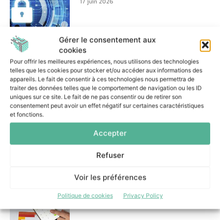
17 juin 2026
Gérer le consentement aux
cookies
Pour offrir les meilleures expériences, nous utilisons des technologies
Serious games et campagnes
telles que les cookies pour stocker et/ou accéder aux informations des
ciblées : la stratégie cyber de
appareils. Le fait de consentir à ces technologies nous permettra de
la Ville de Lille
traiter des données telles que le comportement de navigation ou les ID
uniques sur ce site. Le fait de ne pas consentir ou de retirer son
16 juin 2026
consentement peut avoir un effet négatif sur certaines caractéristiques
et fonctions.
Accepter
Refuser
PKO Leasing réduit les tâches
manuelles et renforce sa
Voir les préférences
gouvernance grâce à Camunda
Politique de cookies
Privacy Policy
11 juin 2026