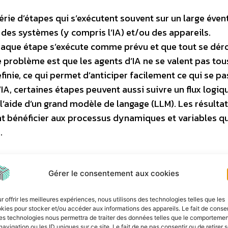
rie d’étapes qui s’exécutent souvent sur un large évent
 des systèmes (y compris l’IA) et/ou des appareils.
chaque étape s’exécute comme prévu et que tout se dér
 problème est que les agents d’IA ne se valent pas tou
inie, ce qui permet d’anticiper facilement ce qui se pa
’IA, certaines étapes peuvent aussi suivre un flux logiq
 l’aide d’un grand modèle de langage (LLM). Les résultat
ent bénéficier aux processus dynamiques et variables qu
.
ations d’assurance et des demandes d’indemnisation d
 domaines peuvent comporter des étapes prédéfinies a
Gérer le consentement aux cookies
e personne qualifiée pour qu’elle l’examine de plus prè
rfois elle-même la situation. Tirer parti de l’IA peut
r offrir les meilleures expériences, nous utilisons des technologies telles que les
kies pour stocker et/ou accéder aux informations des appareils. Le fait de consen
types de processus difficiles à définir, libérant ainsi
es technologies nous permettra de traiter des données telles que le comporteme
navigation ou les ID uniques sur ce site. Le fait de ne pas consentir ou de retirer 