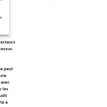
es
secteurs
cessus.
ne peut
 une
 avec
c les
udit
ité à