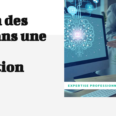
 des
ans une
tion
EXPERTISE PROFESSION