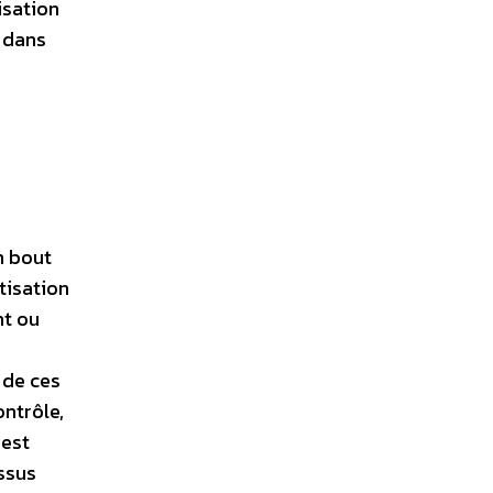
isation
s dans
n bout
tisation
nt ou
 de ces
ontrôle,
 est
ssus