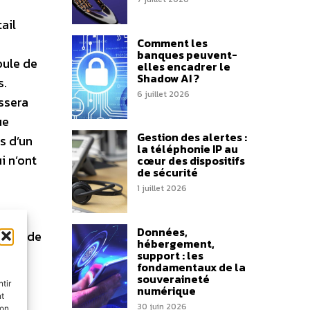
ail
Comment les
banques peuvent-
oule de
elles encadrer le
Shadow AI ?
s.
6 juillet 2026
ssera
ue
Gestion des alertes :
s d’un
la téléphonie IP au
i n’ont
cœur des dispositifs
de sécurité
1 juillet 2026
es
Données,
vant de
hébergement,
s,
support : les
fondamentaux de la
souveraineté
tir
numérique
 du
nt
30 juin 2026
son