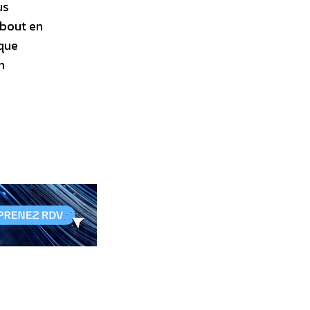
us
 bout en
sque
n