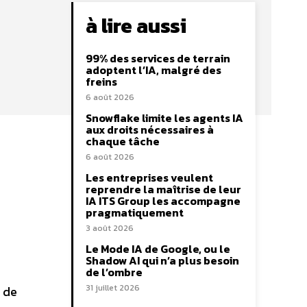
à lire aussi
99% des services de terrain
adoptent l’IA, malgré des
freins
6 août 2026
Snowflake limite les agents IA
aux droits nécessaires à
chaque tâche
6 août 2026
Les entreprises veulent
reprendre la maîtrise de leur
IA ITS Group les accompagne
pragmatiquement
3 août 2026
Le Mode IA de Google, ou le
Shadow AI qui n’a plus besoin
de l’ombre
31 juillet 2026
r de