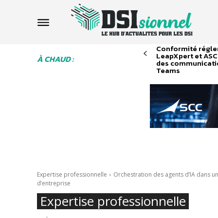
Conformité réglem
LeapXpert et ASC
À CHAUD :
des communicati
Teams
Expertise professionnelle
Orchestration des agents d’IA dans un
d’entreprise
Expertise professionnelle