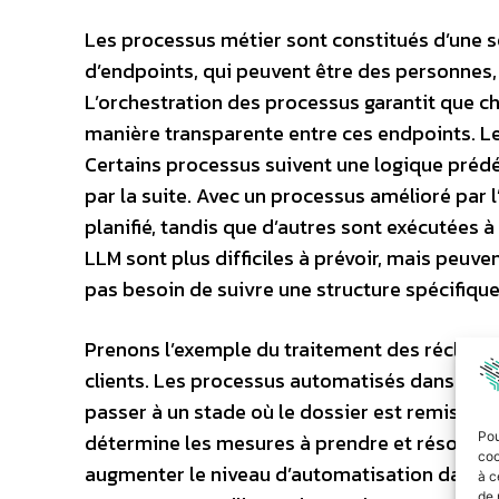
Les processus métier sont constitués d’une sé
d’endpoints, qui peuvent être des personnes,
L’orchestration des processus garantit que 
manière transparente entre ces endpoints. Le
Certains processus suivent une logique prédéf
par la suite. Avec un processus amélioré par l
planifié, tandis que d’autres sont exécutées à
LLM sont plus difficiles à prévoir, mais peuv
pas besoin de suivre une structure spécifique
Prenons l’exemple du traitement des réclam
clients. Les processus automatisés dans ces
passer à un stade où le dossier est remis à un
détermine les mesures à prendre et résolve pa
Pou
coo
augmenter le niveau d’automatisation dans ces 
à c
de 