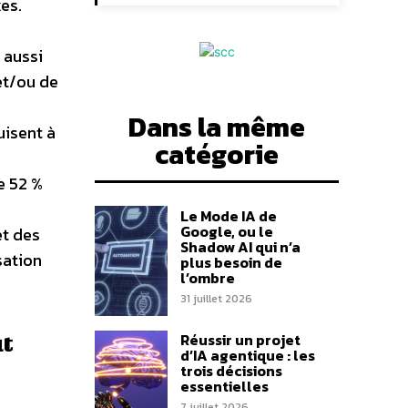
xes.
 aussi
 et/ou de
n
Dans la même
uisent à
catégorie
e 52 %
Le Mode IA de
Google, ou le
et des
Shadow AI qui n’a
sation
plus besoin de
l’ombre
31 juillet 2026
Réussir un projet
ut
d’IA agentique : les
trois décisions
essentielles
7 juillet 2026