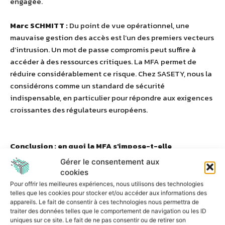
engagée.
Marc SCHMITT :
Du point de vue opérationnel, une
mauvaise gestion des accès est l’un des premiers vecteurs
d’intrusion. Un mot de passe compromis peut suffire à
accéder à des ressources critiques. La MFA permet de
réduire considérablement ce risque. Chez SASETY, nous la
considérons comme un standard de sécurité
indispensable, en particulier pour répondre aux exigences
croissantes des régulateurs européens.
Conclusion : en quoi la MFA s’impose-t-elle
aujourd’hui comme un standard ?
Gérer le consentement aux
cookies
Gaëlle TILLOY :
La MFA est devenue une mesure de
Pour offrir les meilleures expériences, nous utilisons des technologies
sécurité essentielle, car elle apporte une réponse efficace
telles que les cookies pour stocker et/ou accéder aux informations des
appareils. Le fait de consentir à ces technologies nous permettra de
et mesurable aux menaces actuelles. Elle est adaptée,
traiter des données telles que le comportement de navigation ou les ID
proportionnée et conforme au RGPD si elle est bien mise
uniques sur ce site. Le fait de ne pas consentir ou de retirer son