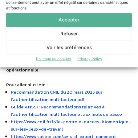
en œuvre. C’est une étape clé dans la gestion du risque
consentement peut avoir un effet négatif sur certaines caractéristiques
et fonctions.
cyber.
Accepter
Marc SCHMITT :
Grâce à des solutions comme Silverfort, la
MFA n’est plus un casse-tête technique. Elle devient un
Refuser
levier d’efficacité pour les équipes IT et un gage de
conformité pour les directions juridiques et sécurité.
Voir les préférences
Notre rôle chez SASETY est d’accompagner nos clients
Politique de cookies
Privacy Policy
dans cette transition, de manière pragmatique et
opérationnelle.
Pour aller plus loin :
Recommandation CNIL du 20 mars 2025 sur
l’authentification multifacteur.pdf
Guide ANSSI : Recommandations relatives à
l’authentification multifacteur et aux mots de passe
https://www.cnil.fr/fr/le-
controle-dacces-biometrique-
sur-les-lieux-de-travail
https://www.sasety.com/avis-d-
expert-comment-