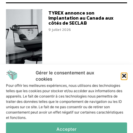
TYREX annonce son
implantation au Canada aux
côtés de SECLAB
9 juillet 2026
ITS Integra renouvelle ses
Gérer le consentement aux
certifications et poursuit sa
cookies
démarche SecNumCloud
Pour offrir les meilleures expériences, nous utilisons des technologies
6 juillet 2026
telles que les cookies pour stocker et/ou accéder aux informations des
appareils. Le fait de consentir à ces technologies nous permettra de
traiter des données telles que le comportement de navigation ou les ID
uniques sur ce site. Le fait de ne pas consentir ou de retirer son
consentement peut avoir un effet négatif sur certaines caractéristiques
et fonctions.
Accepter
Double certification ISO :