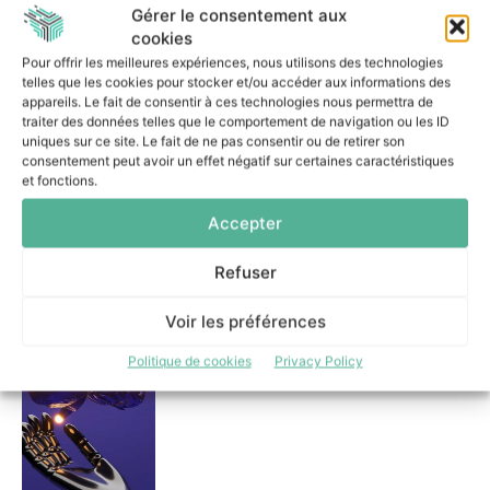
Dans la même catégorie
Gérer le consentement aux
cookies
Pour offrir les meilleures expériences, nous utilisons des technologies
telles que les cookies pour stocker et/ou accéder aux informations des
Le Mode IA de Google, ou le
appareils. Le fait de consentir à ces technologies nous permettra de
Shadow AI qui n’a plus besoin
traiter des données telles que le comportement de navigation ou les ID
de l’ombre
uniques sur ce site. Le fait de ne pas consentir ou de retirer son
31 juillet 2026
consentement peut avoir un effet négatif sur certaines caractéristiques
et fonctions.
Accepter
Refuser
Réussir un projet d’IA
Voir les préférences
agentique : les trois décisions
essentielles
Politique de cookies
Privacy Policy
7 juillet 2026