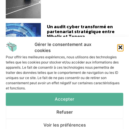
Un audit cyber transformé en
partenariat stratégique entre
Nibelis et Tenexa
17 juin 2026
Gérer le consentement aux
cookies
Pour offrir les meilleures expériences, nous utilisons des technologies
telles que les cookies pour stocker et/ou accéder aux informations des
appareils. Le fait de consentir à ces technologies nous permettra de
traiter des données telles que le comportement de navigation ou les ID
uniques sur ce site. Le fait de ne pas consentir ou de retirer son
Serious games et campagnes
consentement peut avoir un effet négatif sur certaines caractéristiques
ciblées : la stratégie cyber de
et fonctions.
la Ville de Lille
Accepter
16 juin 2026
Refuser
Voir les préférences