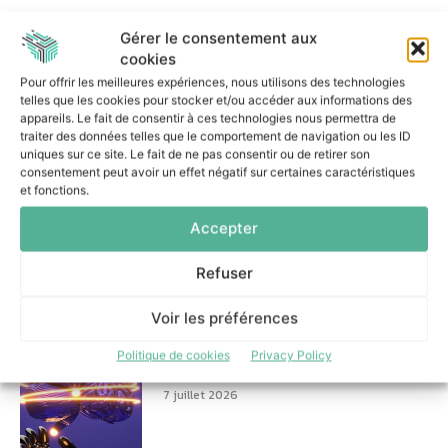
Gérer le consentement aux
cookies
Dans la même catégorie
Pour offrir les meilleures expériences, nous utilisons des technologies
telles que les cookies pour stocker et/ou accéder aux informations des
appareils. Le fait de consentir à ces technologies nous permettra de
Le Mode IA de Google, ou le
traiter des données telles que le comportement de navigation ou les ID
Shadow AI qui n’a plus besoin
uniques sur ce site. Le fait de ne pas consentir ou de retirer son
de l’ombre
consentement peut avoir un effet négatif sur certaines caractéristiques
et fonctions.
31 juillet 2026
Accepter
Refuser
Voir les préférences
Réussir un projet d’IA
agentique : les trois décisions
Politique de cookies
Privacy Policy
essentielles
7 juillet 2026