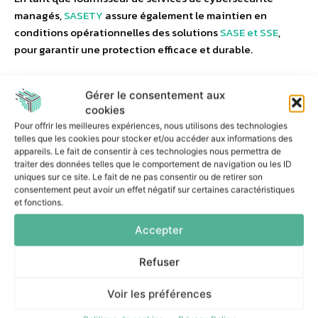
managés,
SASETY
assure également le maintien en
conditions opérationnelles des solutions
SASE et SSE
,
pour garantir une protection efficace et durable.
Cette approche permet aux entreprises d’adopter une
Gérer le consentement aux
cybersécurité performante, évolutive et responsable, tout
cookies
en gardant la main sur l’innovation.
Pour offrir les meilleures expériences, nous utilisons des technologies
telles que les cookies pour stocker et/ou accéder aux informations des
appareils. Le fait de consentir à ces technologies nous permettra de
traiter des données telles que le comportement de navigation ou les ID
uniques sur ce site. Le fait de ne pas consentir ou de retirer son
consentement peut avoir un effet négatif sur certaines caractéristiques
Conclusion : sécurité, conformité
et fonctions.
et innovation
Accepter
Encadrer l’usage des IA génératives ne revient pas à les
Refuser
restreindre, mais à les intégrer intelligemment au sein
Voir les préférences
d’une stratégie de
cybersécurité moderne
. La
combinaison de la plateforme SASE de Cato Networks et de