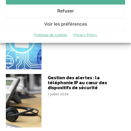
Refuser
Comment les banques
peuvent-elles encadrer le
Voir les préférences
Shadow AI ?
Politique de cookies
Privacy Policy
6 juillet 2026
Gestion des alertes : la
téléphonie IP au cœur des
dispositifs de sécurité
1 juillet 2026