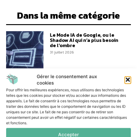
Dans la même catégorie
Le Mode IA de Google, ou le
Shadow AI qui n’a plus besoin
de l’ombre
31 juillet 2026
Gérer le consentement aux
cookies
Pour offrir les meilleures expériences, nous utilisons des technologies
Réussir un projet d’IA
telles que les cookies pour stocker et/ou accéder aux informations des
agentique : les trois décisions
appareils. Le fait de consentir à ces technologies nous permettra de
essentielles
traiter des données telles que le comportement de navigation ou les ID
uniques sur ce site. Le fait de ne pas consentir ou de retirer son
7 juillet 2026
consentement peut avoir un effet négatif sur certaines caractéristiques
et fonctions.
Accepter