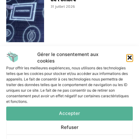
31 juillet 2026
Réussir un projet d’IA
Gérer le consentement aux
agentique : les trois décisions
essentielles
cookies
Pour offrir les meilleures expériences, nous utilisons des technologies
7 juillet 2026
telles que les cookies pour stocker et/ou accéder aux informations des
appareils. Le fait de consentir à ces technologies nous permettra de
traiter des données telles que le comportement de navigation ou les ID
uniques sur ce site. Le fait de ne pas consentir ou de retirer son
consentement peut avoir un effet négatif sur certaines caractéristiques
et fonctions.
Comment les banques
Accepter
peuvent-elles encadrer le
Shadow AI ?
Refuser
6 juillet 2026