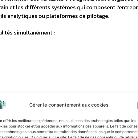
rrain et les différents systèmes qui composent l’entrepr
tils analytiques ou plateformes de pilotage.
alités simultanément :
 et d’interopérabilité.
Gérer le consentement aux cookies
 comme OPC UA ou MQTT jouent aujourd’hui un rôle imp
et IT. Mais le sujet ne se limite pas aux protocoles eux
r offrir les meilleures expériences, nous utilisons des technologies telles que les
kies pour stocker et/ou accéder aux informations des appareils. Le fait de consen
 pas encore la rendre exploitable. Une information ter
es technologies nous permettra de traiter des données telles que le comporteme
navigation ou les ID uniques sur ce site. Le fait de ne pas consentir ou de retirer 