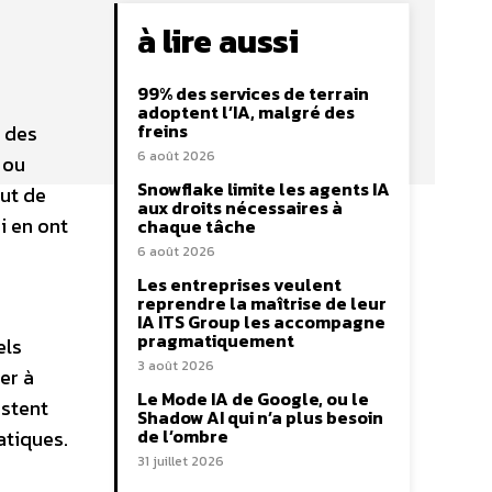
à lire aussi
99% des services de terrain
adoptent l’IA, malgré des
freins
 des
6 août 2026
 ou
Snowflake limite les agents IA
out de
aux droits nécessaires à
i en ont
chaque tâche
6 août 2026
Les entreprises veulent
reprendre la maîtrise de leur
IA ITS Group les accompagne
pragmatiquement
els
3 août 2026
er à
Le Mode IA de Google, ou le
estent
Shadow AI qui n’a plus besoin
de l’ombre
atiques.
31 juillet 2026