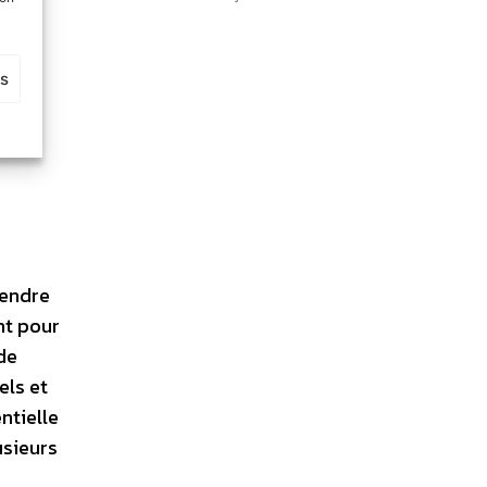
es
rendre
nt pour
de
els et
ntielle
usieurs