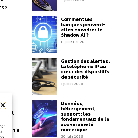
ise
Comment les
banques peuvent-
elles encadrer le
Shadow AI ?
6 juillet 2026
Gestion des alertes :
la téléphonie IP au
cœur des dispositifs
de sécurité
1 juillet 2026
Données,
hébergement,
ortant
support : les
fondamentaux de la
-
souveraineté
tir
numérique
rain n’a
nt
30 juin 2026
son