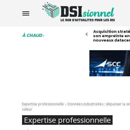
Acquisition strat
À CHAUD :
son empreinte en
nouveaux datace
Expertise professionnelle
Données industrielles : dépasser la si
valeur
Expertise professionnelle