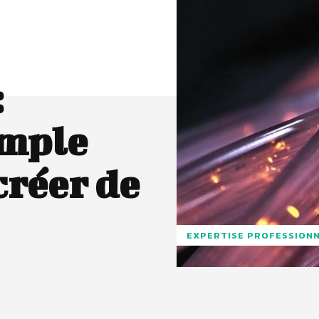
:
imple
créer de
EXPERTISE PROFESSION