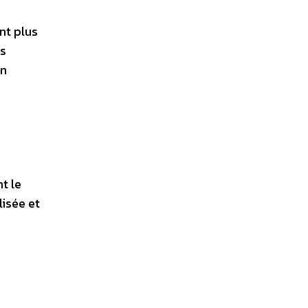
ent plus
es
un
t le
lisée et