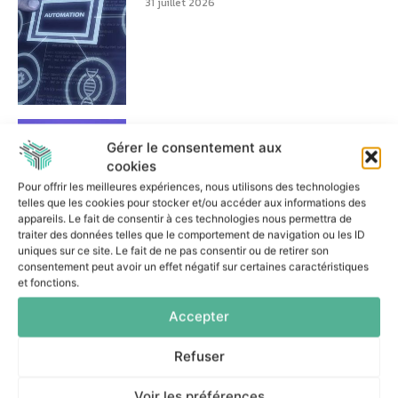
31 juillet 2026
Réussir un projet d’IA
agentique : les trois décisions
Gérer le consentement aux
essentielles
cookies
7 juillet 2026
Pour offrir les meilleures expériences, nous utilisons des technologies
telles que les cookies pour stocker et/ou accéder aux informations des
appareils. Le fait de consentir à ces technologies nous permettra de
traiter des données telles que le comportement de navigation ou les ID
uniques sur ce site. Le fait de ne pas consentir ou de retirer son
consentement peut avoir un effet négatif sur certaines caractéristiques
et fonctions.
Comment les banques
Accepter
peuvent-elles encadrer le
Shadow AI ?
Refuser
6 juillet 2026
Voir les préférences