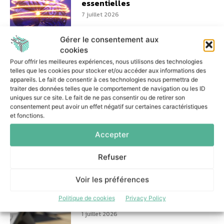
essentielles
7 juillet 2026
Gérer le consentement aux
cookies
Pour offrir les meilleures expériences, nous utilisons des technologies
telles que les cookies pour stocker et/ou accéder aux informations des
appareils. Le fait de consentir à ces technologies nous permettra de
Comment les banques
traiter des données telles que le comportement de navigation ou les ID
peuvent-elles encadrer le
uniques sur ce site. Le fait de ne pas consentir ou de retirer son
Shadow AI ?
consentement peut avoir un effet négatif sur certaines caractéristiques
6 juillet 2026
et fonctions.
Accepter
Refuser
Voir les préférences
Gestion des alertes : la
téléphonie IP au cœur des
Politique de cookies
Privacy Policy
dispositifs de sécurité
1 juillet 2026