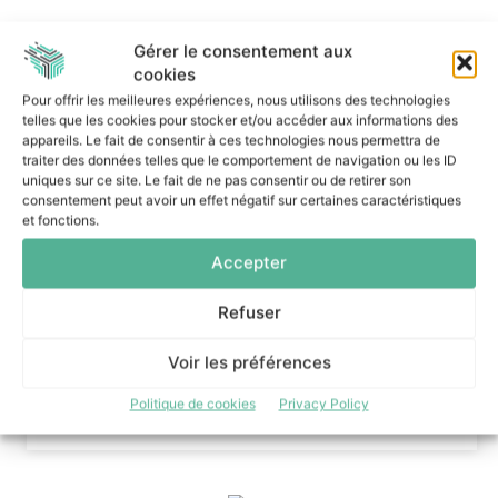
Gérer le consentement aux
à lire aussi
cookies
Pour offrir les meilleures expériences, nous utilisons des technologies
99% des services de terrain adoptent l’IA,
telles que les cookies pour stocker et/ou accéder aux informations des
malgré des freins
appareils. Le fait de consentir à ces technologies nous permettra de
6 août 2026
traiter des données telles que le comportement de navigation ou les ID
uniques sur ce site. Le fait de ne pas consentir ou de retirer son
Snowflake limite les agents IA aux droits
consentement peut avoir un effet négatif sur certaines caractéristiques
nécessaires à chaque tâche
et fonctions.
6 août 2026
Accepter
Les entreprises veulent reprendre la maîtrise
de leur IA ITS Group les accompagne
pragmatiquement
Refuser
3 août 2026
Voir les préférences
Le Mode IA de Google, ou le Shadow AI qui n’a
plus besoin de l’ombre
Politique de cookies
Privacy Policy
31 juillet 2026