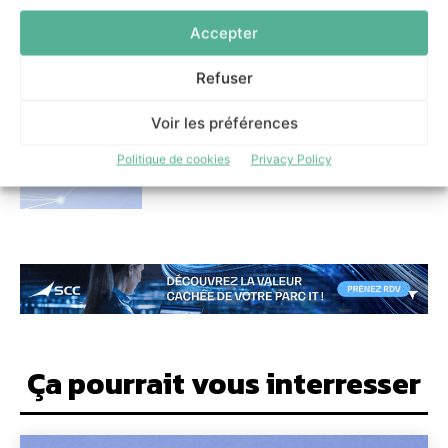
Accepter
Comment bcom et Label4.ai
comptent lutter contre les
manipulations de contenus IA
Refuser
22 juin 2026
Voir les préférences
Politique de cookies
Privacy Policy
Ça pourrait vous interresser